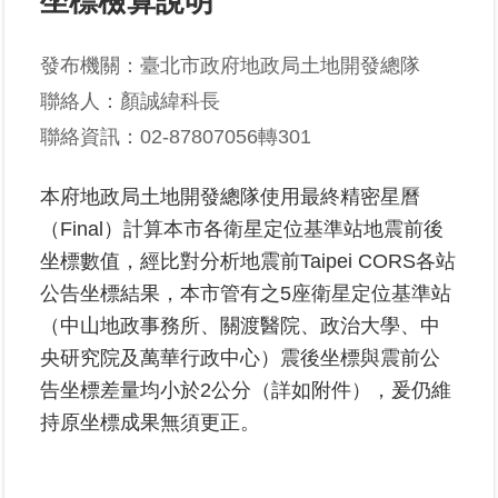
坐標檢算說明
業
發布機關：臺北市政府地政局土地開發總隊
務
聯絡人：顏誠緯科長
專
區
聯絡資訊：02-87807056轉301
線
本府地政局土地開發總隊使用最終精密星曆
上
（Final）計算本市各衛星定位基準站地震前後
查
詢
坐標數值，經比對分析地震前Taipei CORS各站
公告坐標結果，本市管有之5座衛星定位基準站
網
（中山地政事務所、關渡醫院、政治大學、中
路
央研究院及萬華行政中心）震後坐標與震前公
申
告坐標差量均小於2公分（詳如附件），爰仍維
辦
持原坐標成果無須更正。
業
者
專