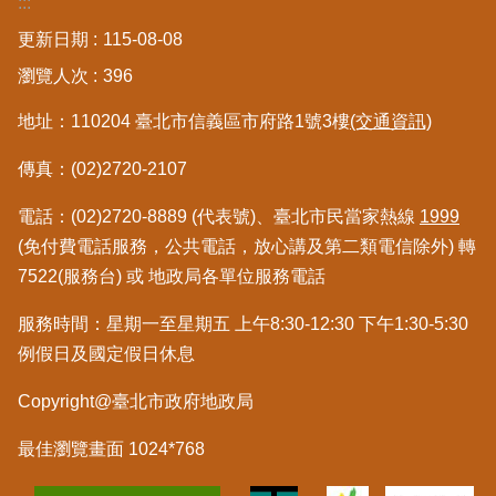
:::
更新日期
115-08-08
臺
瀏覽人次
396
北
地
地址：110204 臺北市信義區市府路1號3樓
(交通資訊)
政
總
傳真：(02)2720-2107
管
＋
電話：(02)2720-8889 (代表號)、臺北市民當家熱線
1999
(免付費電話服務，公共電話，放心講及第二類電信除外) 轉
總
7522(服務台) 或 地政局各單位服務電話
管
＋
服務時間：星期一至星期五 上午8:30-12:30 下午1:30-5:30
例假日及國定假日休息
地
政
Copyright@臺北市政府地政局
雲
最佳瀏覽畫面 1024*768
未
辦