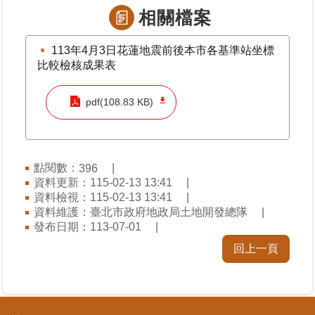
區
相關檔案
綜
113年4月3日花蓮地震前後本市各基準站坐標
合
比較檢核成果表
資
訊
pdf(108.83 KB)
熱
門
關
點閱數：
396
鍵
資料更新：115-02-13 13:41
字
資料檢視：115-02-13 13:41
都
資料維護：臺北市政府地政局土地開發總隊
更/
發布日期：113-07-01
地
回上一頁
政
資
訊
平
台