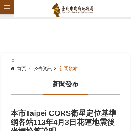
跳到主要內容區塊
進
階
搜
尋
:::
首頁
公告資訊
新聞發布
機
關
新聞發布
介
紹
公
本市Taipei CORS衛星定位基準
告
網各站113年4月3日花蓮地震後
資
訊