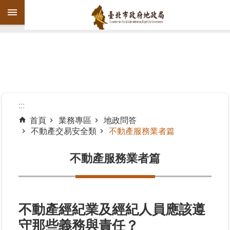
跳到主要內容區塊
進
階
搜
尋
:::
首頁
業務專區
地政問答
不動產交易安全類
不動產服務業者篇
機
關
不動產服務業者篇
介
紹
公
告
不動產經紀業及經紀人員應該遵
資
守那些義務與責任？
訊