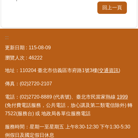
區
回上一頁
綜
合
資
:::
訊
更新日期
115-08-09
熱
瀏覽人次
46222
門
關
地址：110204 臺北市信義區市府路1號3樓
(交通資訊)
鍵
字
傳真：(02)2720-2107
都
電話：(02)2720-8889 (代表號)、臺北市民當家熱線
1999
更/
地
(免付費電話服務，公共電話，放心講及第二類電信除外) 轉
政
7522(服務台) 或 地政局各單位服務電話
資
訊
服務時間：星期一至星期五 上午8:30-12:30 下午1:30-5:30
平
例假日及國定假日休息
台