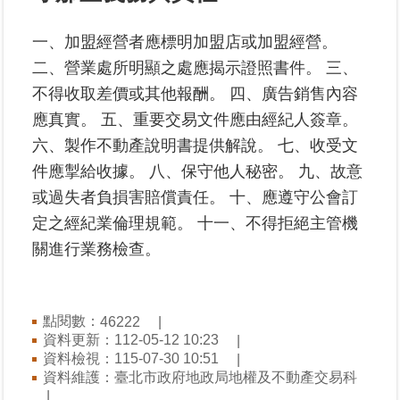
一、加盟經營者應標明加盟店或加盟經營。
業
務
二、營業處所明顯之處應揭示證照書件。 三、
專
不得收取差價或其他報酬。 四、廣告銷售內容
區
應真實。 五、重要交易文件應由經紀人簽章。
六、製作不動產說明書提供解說。 七、收受文
線
上
件應掣給收據。 八、保守他人秘密。 九、故意
查
或過失者負損害賠償責任。 十、應遵守公會訂
詢
定之經紀業倫理規範。 十一、不得拒絕主管機
關進行業務檢查。
網
路
申
辦
點閱數：
46222
資料更新：112-05-12 10:23
業
資料檢視：115-07-30 10:51
者
資料維護：臺北市政府地政局地權及不動產交易科
專