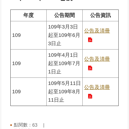
業
年度
公告期間
公告資訊
務
109年3月3日
專
公告及清冊
區
109
起至109年6月
3日止
線
上
109年4月1日
公告及清冊
查
109
起至109年7月
詢
1日止
網
109年5月11日
公告及清冊
路
109
起至109年8月
申
11日止
辦
業
者
點閱數：
63
專