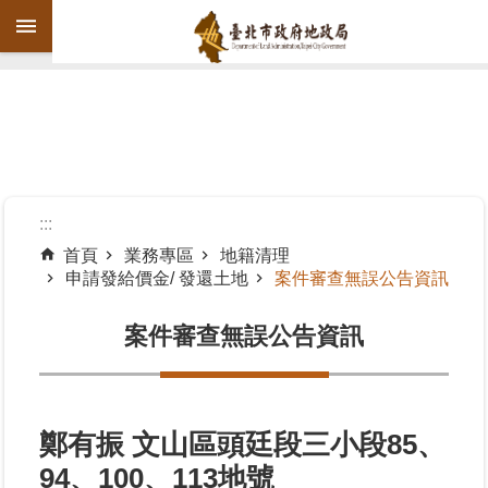
跳到主要內容區塊
進
階
搜
尋
:::
首頁
業務專區
地籍清理
申請發給價金/ 發還土地
案件審查無誤公告資訊
機
關
案件審查無誤公告資訊
介
紹
公
告
鄭有振 文山區頭廷段三小段85、
資
94、100、113地號
訊