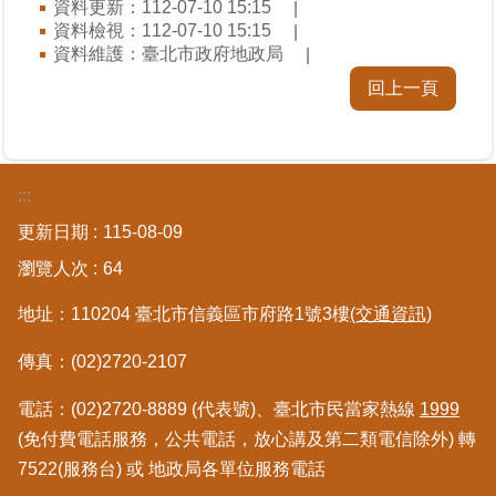
資料更新：112-07-10 15:15
區
資料檢視：112-07-10 15:15
資料維護：臺北市政府地政局
綜
回上一頁
合
資
訊
:::
熱
門
更新日期
115-08-09
關
鍵
瀏覽人次
64
字
地址：110204 臺北市信義區市府路1號3樓
(交通資訊)
都
更/
傳真：(02)2720-2107
地
政
電話：(02)2720-8889 (代表號)、臺北市民當家熱線
1999
資
(免付費電話服務，公共電話，放心講及第二類電信除外) 轉
訊
7522(服務台) 或 地政局各單位服務電話
平
台