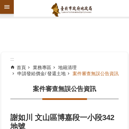
跳到主要內容區塊
進
階
搜
尋
:::
首頁
業務專區
地籍清理
申請發給價金/ 發還土地
案件審查無誤公告資訊
機
關
案件審查無誤公告資訊
介
紹
公
告
謝如川 文山區博嘉段一小段342
資
地號
訊