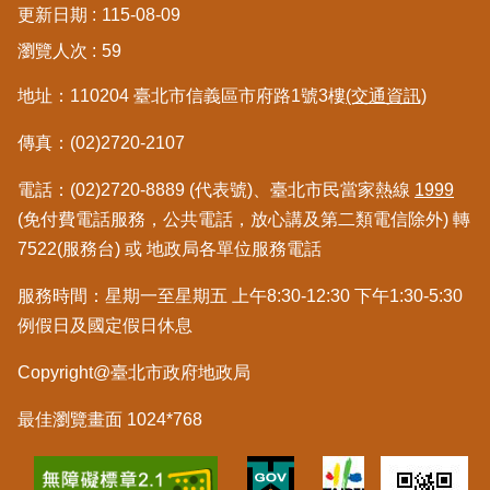
更新日期
115-08-09
區
瀏覽人次
59
綜
地址：110204 臺北市信義區市府路1號3樓
(交通資訊)
合
資
傳真：(02)2720-2107
訊
電話：(02)2720-8889 (代表號)、臺北市民當家熱線
1999
熱
門
(免付費電話服務，公共電話，放心講及第二類電信除外) 轉
關
7522(服務台) 或 地政局各單位服務電話
鍵
字
服務時間：星期一至星期五 上午8:30-12:30 下午1:30-5:30
例假日及國定假日休息
都
更/
Copyright@臺北市政府地政局
地
政
資
最佳瀏覽畫面 1024*768
訊
平
台