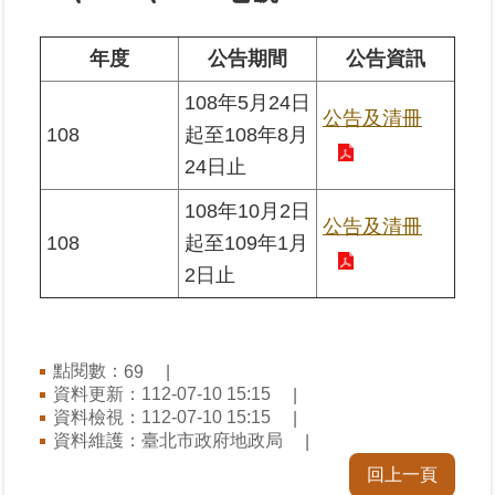
業
年度
公告期間
公告資訊
務
108年5月24日
專
公告及清冊
區
108
起至108年8月
24日止
線
上
108年10月2日
公告及清冊
查
108
起至109年1月
詢
2日止
網
路
申
點閱數：
69
辦
資料更新：112-07-10 15:15
資料檢視：112-07-10 15:15
業
資料維護：臺北市政府地政局
者
回上一頁
專