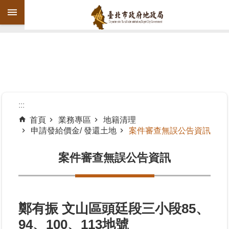
跳到主要內容區塊
進
階
搜
尋
:::
首頁
業務專區
地籍清理
申請發給價金/ 發還土地
案件審查無誤公告資訊
機
關
案件審查無誤公告資訊
介
紹
公
告
鄭有振 文山區頭廷段三小段85、
資
94、100、113地號
訊