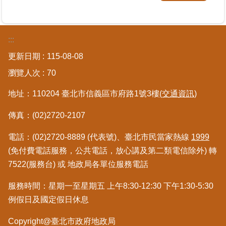
區
綜
:::
合
更新日期
115-08-08
資
訊
瀏覽人次
70
熱
地址：110204 臺北市信義區市府路1號3樓
(交通資訊)
門
關
傳真：(02)2720-2107
鍵
字
電話：(02)2720-8889 (代表號)、臺北市民當家熱線
1999
(免付費電話服務，公共電話，放心講及第二類電信除外) 轉
都
更/
7522(服務台) 或 地政局各單位服務電話
地
政
服務時間：星期一至星期五 上午8:30-12:30 下午1:30-5:30
資
例假日及國定假日休息
訊
平
Copyright@臺北市政府地政局
台