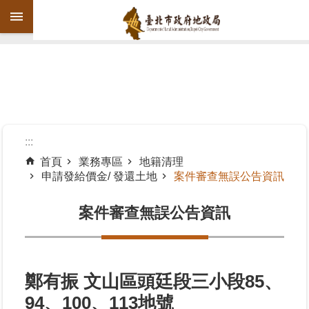
跳到主要內容區塊
進
階
搜
尋
:::
首頁
業務專區
地籍清理
申請發給價金/ 發還土地
案件審查無誤公告資訊
機
關
案件審查無誤公告資訊
介
紹
公
告
鄭有振 文山區頭廷段三小段85、
資
94、100、113地號
訊