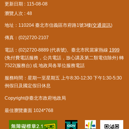
更新日期
115-08-08
區
瀏覽人次
48
綜
地址：110204 臺北市信義區市府路1號3樓
(交通資訊)
合
資
傳真：(02)2720-2107
訊
電話：(02)2720-8889 (代表號)、臺北市民當家熱線
1999
熱
門
(免付費電話服務，公共電話，放心講及第二類電信除外) 轉
關
7522(服務台) 或 地政局各單位服務電話
鍵
字
服務時間：星期一至星期五 上午8:30-12:30 下午1:30-5:30
例假日及國定假日休息
都
更/
Copyright@臺北市政府地政局
地
政
資
最佳瀏覽畫面 1024*768
訊
平
台