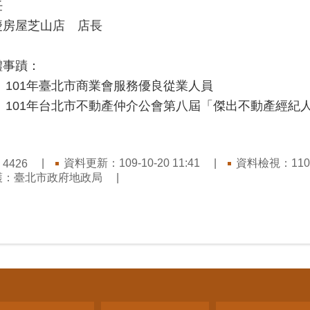
任
慶房屋芝山店 店長
體事蹟：
101年臺北市商業會服務優良從業人員
101年台北市不動產仲介公會第八屆「傑出不動產經紀
：
資料更新：109-10-20 11:41
資料檢視：110-0
4426
護：臺北市政府地政局