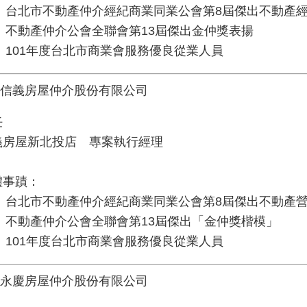
台北市不動產仲介經紀商業同業公會第8屆傑出不動產
不動產仲介公會全聯會第13屆傑出金仲獎表揚
101年度台北市商業會服務優良從業人員
信義房屋仲介股份有限公司
任
義房屋新北投店 專案執行經理
體事蹟：
台北市不動產仲介經紀商業同業公會第8屆傑出不動產
不動產仲介公會全聯會第13屆傑出「金仲獎楷模」
101年度台北市商業會服務優良從業人員
永慶房屋仲介股份有限公司