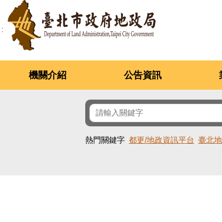
跳到主要內容區塊
機關介紹
公告資訊
熱門關鍵字
都更/地政資訊平台
臺北地