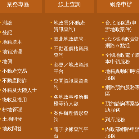
業務專區
線上查詢
網路申辦
測繪
地政雲(不動產
台北服務通(申
資訊查詢)
辦地政案件)
登記
臺北地政總管+
北北桃地政資
地籍謄本
網路ｅ點通
不動產價格資訊
地籍清理
查詢
全國地政電子
地價
本申領服務
都更／地政資訊
不動產交易
平台
地籍異動即時
服務
不動產防詐
空間資訊圖資查
詢
網路預約服務
外籍及大陸人士
區
各地政事務所櫃
徵收及撥用
檯等待人數
預約諮詢專案
耕地管理
助服務
案件辦理情形查
土地開發
詢
到府服務
地政問答
電子收據查詢平
內政部網路申
台
服務