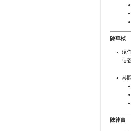
陳華楨
現
信
具
陳律言