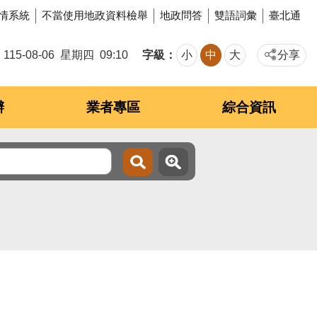
情系統
不當使用地政資料檢舉
地政問答
雙語詞彙
臺北通
字級
115-08-06
星期四
09:10
小
中
大
分享
辦
業者專區
綜合資訊