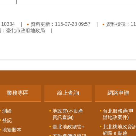
：
資料更新：115-07-28 09:57
資料檢視：115-
10334
護：臺北市政府地政局
業務專區
線上查詢
網路申辦
測繪
地政雲(不動產
台北服務通(申
資訊查詢)
辦地政案件)
登記
臺北地政總管+
北北桃地政資
地籍謄本
網路ｅ點通