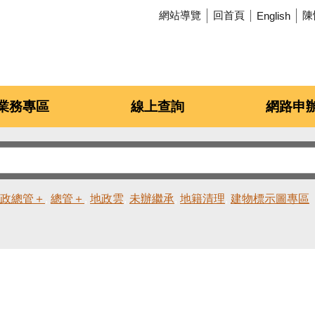
網站導覽
回首頁
陳
English
業務專區
線上查詢
網路申
政總管＋
總管＋
地政雲
未辦繼承
地籍清理
建物標示圖專區