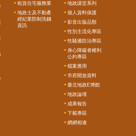
租賃住宅服務業
地政講堂系列
謄
地政士及不動產
個人資料保護
經紀業防制洗錢
影音出版品類
通
資訊
性別主流化專區
專
性騷擾防治專區
身心障礙者權利
協
公約專區
檔案應用
市府開放資料
辦
臺北地政E博館
地政論壇
成果報告
下載專區
網網相連