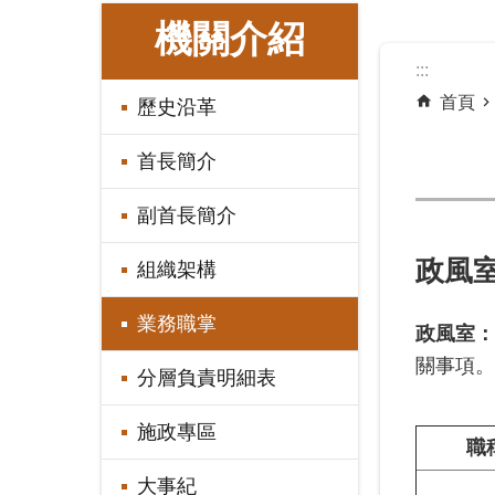
:::
機關介紹
:::
首頁
歷史沿革
首長簡介
副首長簡介
政風
組織架構
業務職掌
政風室：
關事項。
分層負責明細表
施政專區
職
大事紀