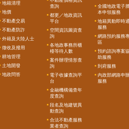
不動產價格資訊
地籍清理
查詢
全國地政電子
地價
本申領服務
都更／地政資訊
不動產交易
平台
地籍異動即時
服務
不動產防詐
空間資訊圖資查
詢
網路預約服務
外籍及大陸人士
區
各地政事務所櫃
徵收及撥用
檯等待人數
預約諮詢專案
耕地管理
助服務
案件辦理情形查
土地開發
詢
到府服務
地政問答
電子收據查詢平
內政部網路申
台
服務
金融機構備查年
度查詢
段名及地建號異
動查詢
合法不動產服務
業者查詢