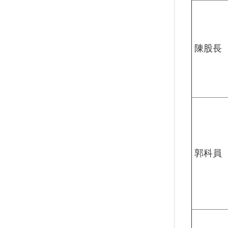
陳股長
郭科員