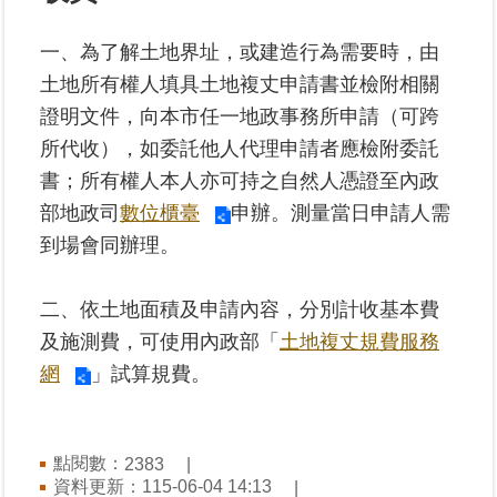
一、為了解土地界址，或建造行為需要時，由
業
務
土地所有權人填具土地複丈申請書並檢附相關
專
證明文件，向本市任一地政事務所申請（可跨
區
所代收），如委託他人代理申請者應檢附委託
書；所有權人本人亦可持之自然人憑證至內政
線
上
部地政司
數位櫃臺
申辦。測量當日申請人需
查
到場會同辦理。
詢
二、依土地面積及申請內容，分別計收基本費
網
路
及施測費，可使用內政部「
土地複丈規費服務
申
網
」試算規費。
辦
業
點閱數：
2383
者
資料更新：115-06-04 14:13
專