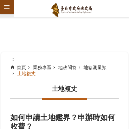
跳到主要內容區塊
進
階
搜
尋
:::
首頁
業務專區
地政問答
地籍測量類
土地複丈
機
關
土地複丈
介
紹
公
告
如何申請土地鑑界？申辦時如何
資
收費？
訊