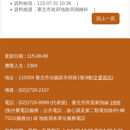
資料檢視：115-07-31 10:36
區
資料維護：臺北市政府地政局測繪科
回上一頁
綜
合
資
訊
:::
熱
更新日期
115-08-08
門
關
瀏覽人次
2384
鍵
字
地址：110204 臺北市信義區市府路1號3樓
(交通資訊)
都
傳真：(02)2720-2107
更/
地
電話：(02)2720-8889 (代表號)、臺北市民當家熱線
1999
政
(免付費電話服務，公共電話，放心講及第二類電信除外) 轉
資
訊
7522(服務台) 或 地政局各單位服務電話
平
台