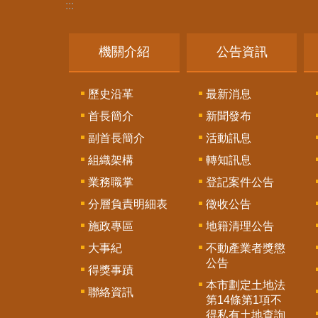
:::
機關介紹
公告資訊
歷史沿革
最新消息
首長簡介
新聞發布
副首長簡介
活動訊息
組織架構
轉知訊息
業務職掌
登記案件公告
分層負責明細表
徵收公告
施政專區
地籍清理公告
大事紀
不動產業者獎懲
公告
得獎事蹟
本市劃定土地法
聯絡資訊
第14條第1項不
得私有土地查詢