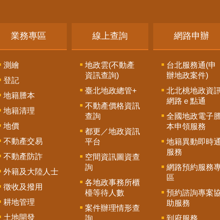
業務專區
線上查詢
網路申辦
測繪
地政雲(不動產
台北服務通(申
資訊查詢)
辦地政案件)
登記
臺北地政總管+
北北桃地政資
地籍謄本
網路ｅ點通
不動產價格資訊
地籍清理
查詢
全國地政電子
地價
本申領服務
都更／地政資訊
不動產交易
平台
地籍異動即時
服務
不動產防詐
空間資訊圖資查
詢
網路預約服務
外籍及大陸人士
區
各地政事務所櫃
徵收及撥用
檯等待人數
預約諮詢專案
耕地管理
助服務
案件辦理情形查
土地開發
詢
到府服務