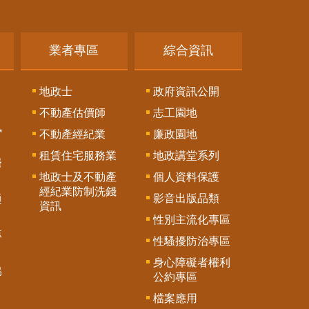
業者專區
綜合資訊
地政士
政府資訊公開
不動產估價師
志工園地
訊
不動產經紀業
廉政園地
租賃住宅服務業
地政講堂系列
謄
地政士及不動產
個人資料保護
經紀業防制洗錢
影音出版品類
通
資訊
性別主流化專區
專
性騷擾防治專區
身心障礙者權利
協
公約專區
檔案應用