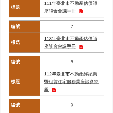
111年臺北市不動產估價師
座談會會議手冊
臺
北
地
7
政
總
113年臺北市不動產估價師
管
＋
座談會會議手冊
總
8
管
＋
112年臺北市不動產經紀業
暨租賃住宅服務業座談會簡
地
政
報
雲
9
未
辦