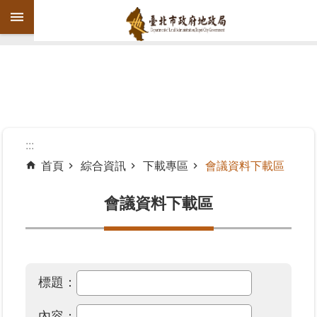
跳到主要內容區塊
進
階
搜
尋
:::
首頁
綜合資訊
下載專區
會議資料下載區
機
關
會議資料下載區
介
紹
公
標題：
告
資
內容：
訊