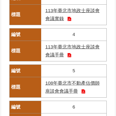
區
113年臺北市地政士座談會
綜
會議實錄
合
資
4
訊
熱
113年臺北市地政士座談會
門
會議手冊
關
鍵
字
5
都
108年臺北市不動產估價師
更/
地
座談會會議手冊
政
資
訊
6
平
台