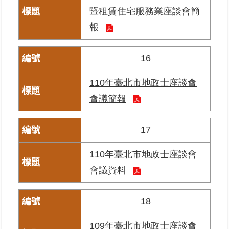
料
暨租賃住宅服務業座談會簡
檢
報
舉
16
地
政
問
110年臺北市地政士座談會
答
會議簡報
雙
語
17
詞
彙
110年臺北市地政士座談會
會議資料
臺
北
通
18
隱
109年臺北市地政士座談會