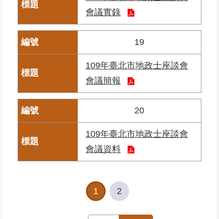
私
會議實錄
權
與
資
19
訊
安
109年臺北市地政士座談會
全
政
會議簡報
策
20
聯
絡
109年臺北市地政士座談會
資
訊
會議資料
各
科
1
2
室
電
話