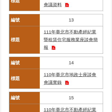
覽
會議資料
回
13
首
頁
111年臺北市不動產經紀業
English
暨租賃住宅服務業座談會簡
報
陳
情
系
14
統
110年臺北市地政士座談會
不
會議實錄
當
使
用
15
地
政
110年臺北市不動產經紀業
資