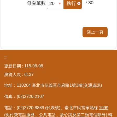
/
30
每頁筆數
執行
政
府
網
站
資
回上一頁
料
開
放
宣
:::
告
更新日期
115-08-08
瀏覽人次
6137
地址：110204 臺北市信義區市府路1號3樓
(交通資訊)
傳真：(02)2720-2107
電話：(02)2720-8889 (代表號)、臺北市民當家熱線
1999
(免付費電話服務，公共電話，放心講及第二類電信除外) 轉