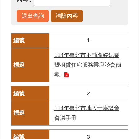
業
務
專
區
1
線
114年臺北市不動產經紀業
上
暨租賃住宅服務業座談會簡
查
詢
報
網
2
路
申
114年臺北市地政士座談會
辦
會議手冊
業
者
3
專