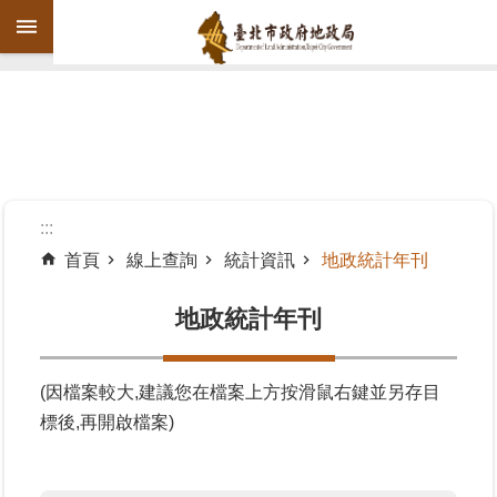
跳到主要內容區塊
進
階
搜
尋
:::
首頁
線上查詢
統計資訊
地政統計年刊
機
關
地政統計年刊
介
紹
(因檔案較大,建議您在檔案上方按滑鼠右鍵並另存目
公
標後,再開啟檔案)
告
資
訊