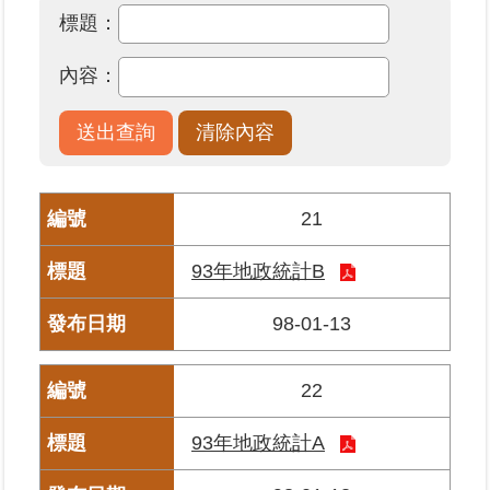
標題：
業
內容：
務
專
區
線
上
21
查
詢
93年地政統計B
網
98-01-13
路
申
辦
22
業
93年地政統計A
者
專