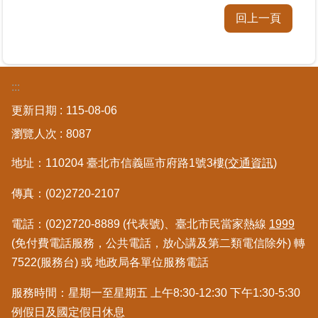
覽
回上一頁
回
首
頁
:::
English
更新日期
115-08-06
瀏覽人次
8087
陳
情
地址：110204 臺北市信義區市府路1號3樓
(交通資訊)
系
統
傳真：(02)2720-2107
電話：(02)2720-8889 (代表號)、臺北市民當家熱線
1999
不
當
(免付費電話服務，公共電話，放心講及第二類電信除外) 轉
使
7522(服務台) 或 地政局各單位服務電話
用
地
服務時間：星期一至星期五 上午8:30-12:30 下午1:30-5:30
政
例假日及國定假日休息
資