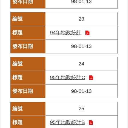
98-01-13
區
23
綜
合
94年地政統計
資
訊
98-01-13
熱
門
關
24
鍵
字
95年地政統計C
都
98-01-13
更/
地
政
25
資
訊
平
95年地政統計B
台