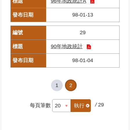
96年地政統計A
繼
承
98-01-13
地
29
籍
清
理
90年地政統計
98-01-04
建
物
標
示
1
2
圖
專
區
/
29
每頁筆數
執行
網
站
導