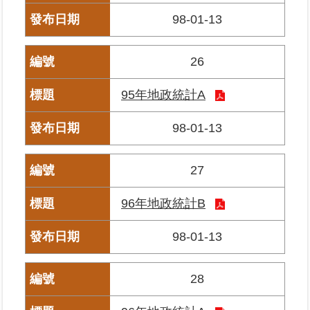
98-01-13
臺
北
26
地
政
95年地政統計A
總
管
＋
98-01-13
總
27
管
＋
96年地政統計B
地
98-01-13
政
雲
28
未
辦