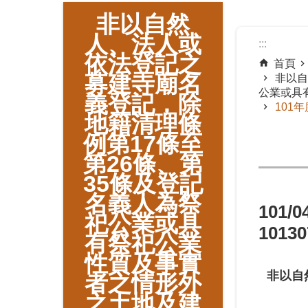
:::
非以自然
人、法人或
:::
依法登記之
首頁
募建寺廟名
非以自
公業或具
義登記，除
101年
地籍清理條
例第17條至
第26條、第
35條及登記
名義人為祭
101/
祀公業或具
1013
有祭祀公業
性質及事實
非以自
者之情形外
之土地及建