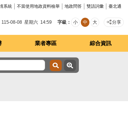
情系統
不當使用地政資料檢舉
地政問答
雙語詞彙
臺北通
字級
115-08-08
星期六
14:59
小
中
大
分享
辦
業者專區
綜合資訊