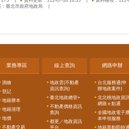
：
資料更新：111-07-18 16:35
資料檢視：111-07
273
護：臺北市政府地政局
業務專區
線上查詢
網路申辦
測繪
地政雲(不動產
台北服務通(申
資訊查詢)
辦地政案件)
登記
臺北地政總管+
北北桃地政資
地籍謄本
網路ｅ點通
不動產價格資訊
地籍清理
查詢
全國地政電子
地價
本申領服務
都更／地政資訊
不動產交易
平台
地籍異動即時