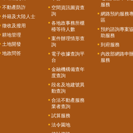
服務
不動產防詐
空間資訊圖資查
詢
網路預約服務
外籍及大陸人士
區
各地政事務所櫃
徵收及撥用
檯等待人數
預約諮詢專案
耕地管理
助服務
案件辦理情形查
土地開發
詢
到府服務
地政問答
電子收據查詢平
內政部網路申
台
服務
金融機構備查年
度查詢
段名及地建號異
動查詢
合法不動產服務
業者查詢
試算服務
法令園地