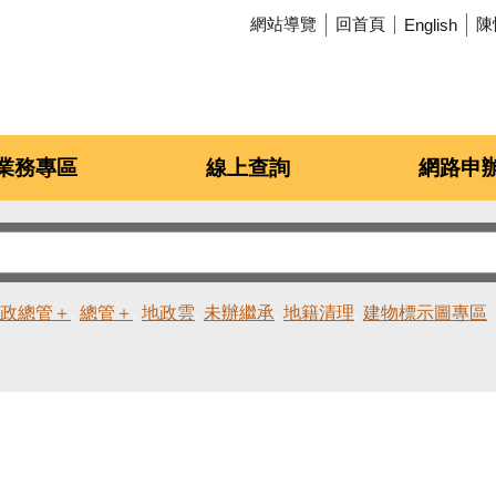
網站導覽
回首頁
陳
English
業務專區
線上查詢
網路申
政總管＋
總管＋
地政雲
未辦繼承
地籍清理
建物標示圖專區