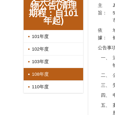
物公告(清理
主
期程：自101
旨：
年起)
依
101年度
據：
公告事
102年度
一、
103年度
108年度
二、
三、
110年度
四、
五、