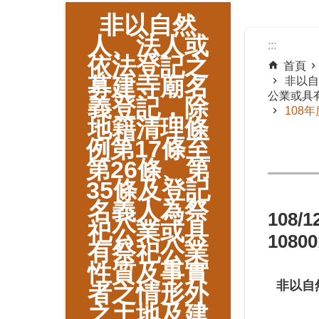
:::
非以自然
人、法人或
:::
依法登記之
首頁
募建寺廟名
非以自
公業或具
義登記，除
108年
地籍清理條
例第17條至
第26條、第
35條及登記
名義人為祭
108/
祀公業或具
1080
有祭祀公業
性質及事實
非以自
者之情形外
之土地及建