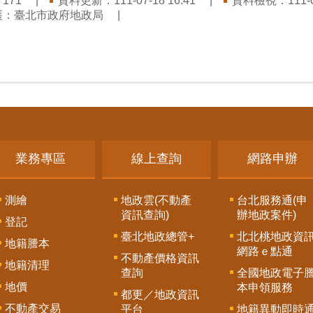
：
資料更新：111-07-18 16:41
資料檢視：111-07
171
護：臺北市政府地政局
業務專區
線上查詢
網路申辦
測繪
地政雲(不動產
台北服務通(申
資訊查詢)
辦地政案件)
登記
臺北地政總管+
北北桃地政資
地籍謄本
網路ｅ點通
不動產價格資訊
地籍清理
查詢
全國地政電子
地價
本申領服務
都更／地政資訊
不動產交易
平台
地籍異動即時