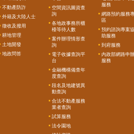
服務
不動產防詐
空間資訊圖資查
詢
網路預約服務
外籍及大陸人士
區
各地政事務所櫃
徵收及撥用
檯等待人數
預約諮詢專案
耕地管理
助服務
案件辦理情形查
土地開發
詢
到府服務
地政問答
電子收據查詢平
內政部網路申
台
服務
金融機構備查年
度查詢
段名及地建號異
動查詢
合法不動產服務
業者查詢
試算服務
法令園地