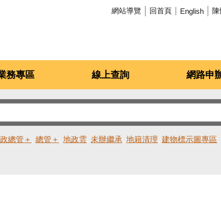
網站導覽
回首頁
陳
English
業務專區
線上查詢
網路申
政總管＋
總管＋
地政雲
未辦繼承
地籍清理
建物標示圖專區