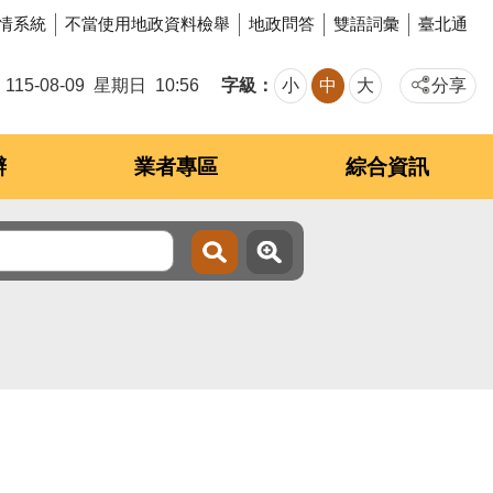
情系統
不當使用地政資料檢舉
地政問答
雙語詞彙
臺北通
字級
115-08-09
星期日
10:56
小
中
大
分享
辦
業者專區
綜合資訊