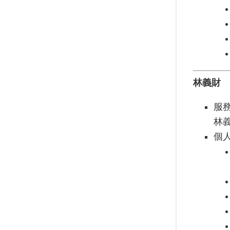
林義財
服
林
個