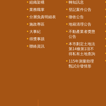
組織架構
轉知訊息
業務職掌
登記案件公告
分層負責明細表
徵收公告
施政專區
地籍清理公告
大事紀
不動產業者獎懲
公告
得獎事蹟
本市劃定土地法
聯絡資訊
第14條第1項不
得私有土地查詢
115年測量助理
甄試分發情形