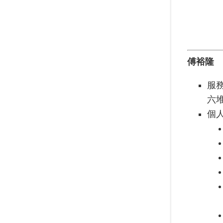
傅裕隆
服
六
個