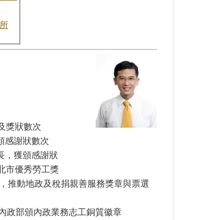
所
及獎狀數次
頒感謝狀數次
長，獲頒感謝狀
北市優秀勞工獎
)，推動地政及稅捐親善服務獎章與票選
獲內政部頒內政業務志工銅質徽章