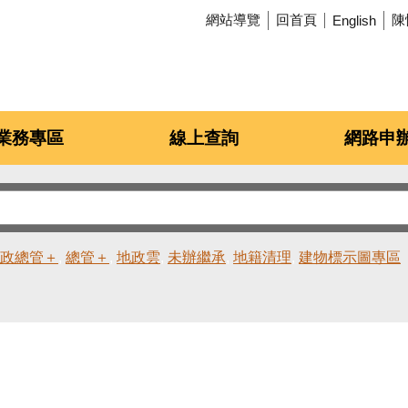
網站導覽
回首頁
陳
English
業務專區
線上查詢
網路申
政總管＋
總管＋
地政雲
未辦繼承
地籍清理
建物標示圖專區