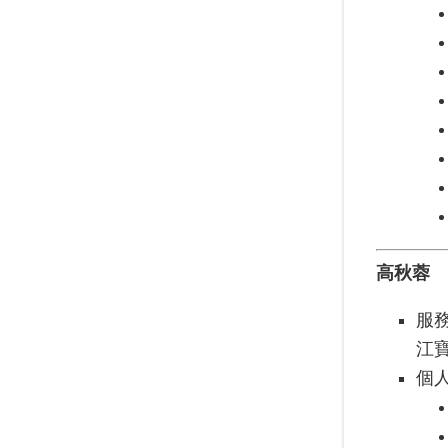
高秋蓉
服
江
個