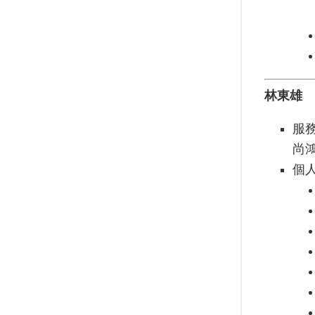
林東雄
服
尚
個