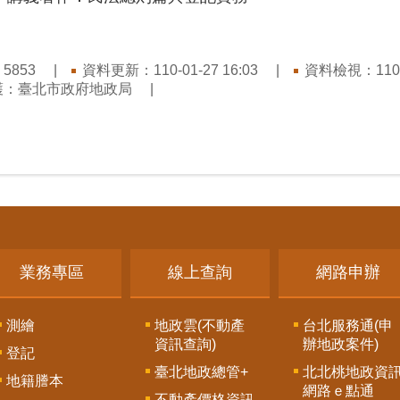
：
資料更新：110-01-27 16:03
資料檢視：110-0
5853
護：臺北市政府地政局
業務專區
線上查詢
網路申辦
測繪
地政雲(不動產
台北服務通(申
資訊查詢)
辦地政案件)
登記
臺北地政總管+
北北桃地政資
地籍謄本
網路ｅ點通
不動產價格資訊