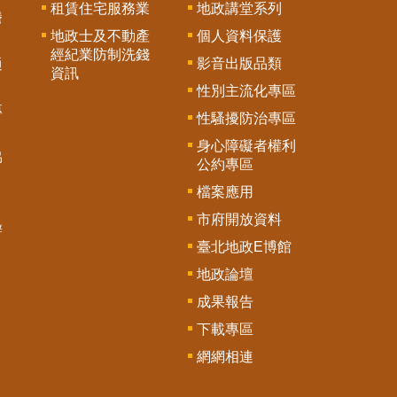
租賃住宅服務業
地政講堂系列
謄
地政士及不動產
個人資料保護
經紀業防制洗錢
影音出版品類
通
資訊
性別主流化專區
專
性騷擾防治專區
身心障礙者權利
協
公約專區
檔案應用
市府開放資料
辦
臺北地政E博館
地政論壇
成果報告
下載專區
網網相連