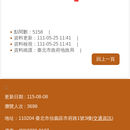
區
綜
合
點閱數：
5158
資
資料更新：
111-05-25 11:41
訊
資料檢視：
111-05-25 11:41
資料維護：
臺北市政府地政局
熱
門
回上一頁
關
鍵
字
都
:::
更/
更新日期
115-08-08
地
政
瀏覽人次
3698
資
訊
地址：110204 臺北市信義區市府路1號3樓
(交通資訊)
平
台