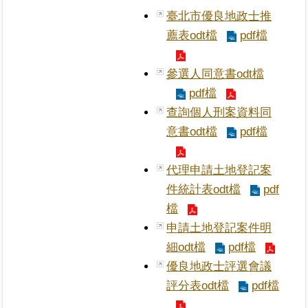
臺北市優良地政士推
業
薦表odt檔
pdf檔
務
專
參選人同意書odt檔
區
pdf檔
查詢個人刑案資料同
線
上
意書odt檔
pdf檔
查
詢
代理申請土地登記案
件統計表odt檔
pdf
網
檔
路
申
申請土地登記案件明
辦
細odt檔
pdf檔
優良地政士評選會議
業
評分表odt檔
pdf檔
者
專