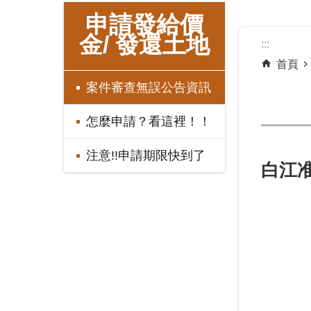
:::
申請發給價
金/ 發還土地
:::
首頁
案件審查無誤公告資訊
怎麼申請？看這裡！！
注意!!申請期限快到了
白江准