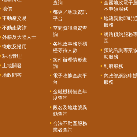
查詢
全國地政電子
地價
本申領服務
都更／地政資訊
不動產交易
平台
地籍異動即時
服務
不動產防詐
空間資訊圖資查
詢
網路預約服務
外籍及大陸人士
區
各地政事務所櫃
徵收及撥用
檯等待人數
預約諮詢專案
耕地管理
助服務
案件辦理情形查
土地開發
詢
到府服務
地政問答
電子收據查詢平
內政部網路申
台
服務
金融機構備查年
度查詢
段名及地建號異
動查詢
合法不動產服務
業者查詢