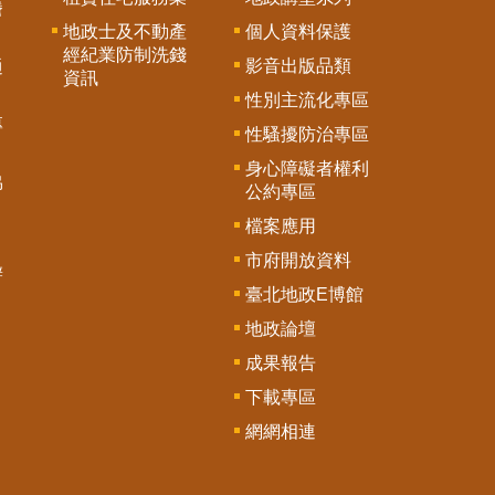
謄
地政士及不動產
個人資料保護
經紀業防制洗錢
影音出版品類
通
資訊
性別主流化專區
專
性騷擾防治專區
身心障礙者權利
協
公約專區
檔案應用
市府開放資料
辦
臺北地政E博館
地政論壇
成果報告
下載專區
網網相連