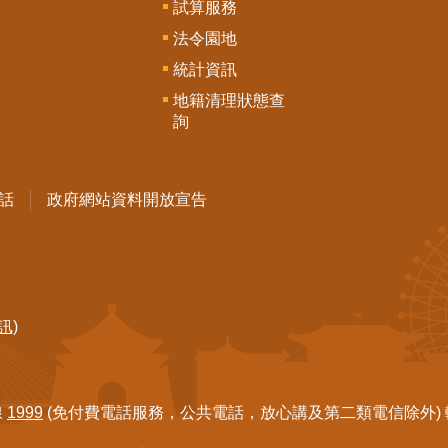
試算服務
法令園地
統計資訊
地籍清理狀態查
詢
話
政府網站資料開放宣告
訊)
線
1999
(免付費電話服務，公共電話，放心講及第二類電信除外) 轉7