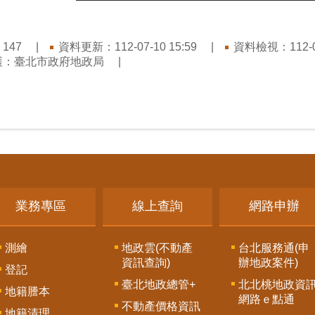
：
資料更新：112-07-10 15:59
資料檢視：112-07
147
護：臺北市政府地政局
業務專區
線上查詢
網路申辦
測繪
地政雲(不動產
台北服務通(申
資訊查詢)
辦地政案件)
登記
臺北地政總管+
北北桃地政資
地籍謄本
網路ｅ點通
不動產價格資訊
地籍清理