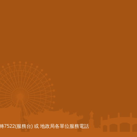
522(服務台) 或 地政局各單位服務電話