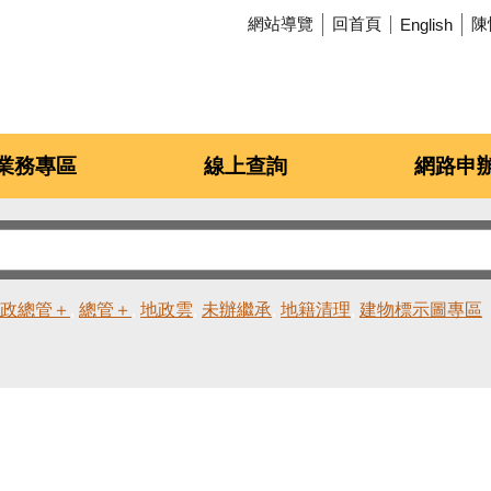
網站導覽
回首頁
陳
English
業務專區
線上查詢
網路申
政總管＋
總管＋
地政雲
未辦繼承
地籍清理
建物標示圖專區