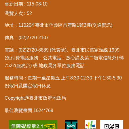
更新日期
115-08-10
區
瀏覽人次
52
綜
地址：110204 臺北市信義區市府路1號3樓
(交通資訊)
合
資
傳真：(02)2720-2107
訊
電話：(02)2720-8889 (代表號)、臺北市民當家熱線
1999
熱
門
(免付費電話服務，公共電話，放心講及第二類電信除外) 轉
關
7522(服務台) 或 地政局各單位服務電話
鍵
字
服務時間：星期一至星期五 上午8:30-12:30 下午1:30-5:30
例假日及國定假日休息
都
更/
Copyright@臺北市政府地政局
地
政
資
最佳瀏覽畫面 1024*768
訊
平
台