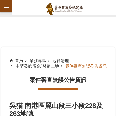
跳到主要內容區塊
進
階
搜
尋
:::
首頁
業務專區
地籍清理
申請發給價金/ 發還土地
案件審查無誤公告資訊
機
關
案件審查無誤公告資訊
介
紹
公
告
吳猫 南港區麗山段三小段228及
資
263地號
訊