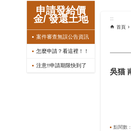
:::
申請發給價
金/ 發還土地
:::
首頁
案件審查無誤公告資訊
怎麼申請？看這裡！！
注意!!申請期限快到了
吳猫 
點閱數