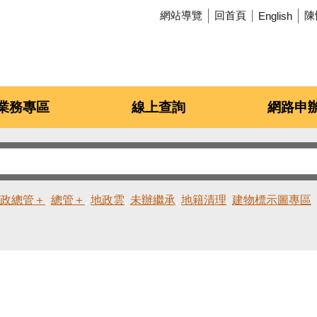
網站導覽
回首頁
陳
English
業務專區
線上查詢
網路申
政總管＋
總管＋
地政雲
未辦繼承
地籍清理
建物標示圖專區