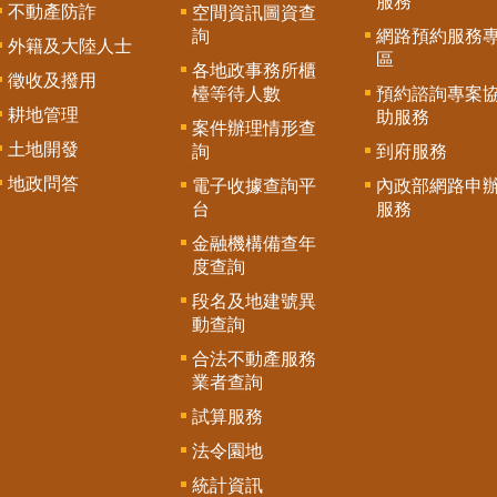
服務
不動產防詐
空間資訊圖資查
詢
網路預約服務
外籍及大陸人士
區
各地政事務所櫃
徵收及撥用
檯等待人數
預約諮詢專案
耕地管理
助服務
案件辦理情形查
土地開發
詢
到府服務
地政問答
電子收據查詢平
內政部網路申
台
服務
金融機構備查年
度查詢
段名及地建號異
動查詢
合法不動產服務
業者查詢
試算服務
法令園地
統計資訊