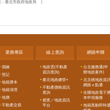
護：臺北市政府地政局
業務專區
線上查詢
網路申辦
測繪
地政雲(不動產
台北服務通(申
資訊查詢)
辦地政案件)
登記
臺北地政總管+
北北桃地政資
地籍謄本
網路ｅ點通
不動產價格資訊
地籍清理
查詢
全國地政電子
地價
本申領服務
都更／地政資訊
不動產交易
平台
地籍異動即時