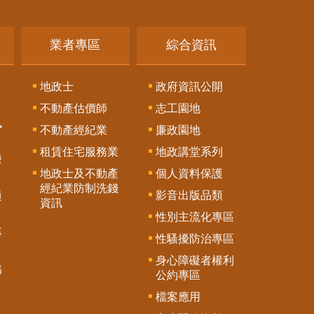
業者專區
綜合資訊
地政士
政府資訊公開
不動產估價師
志工園地
訊
不動產經紀業
廉政園地
租賃住宅服務業
地政講堂系列
謄
地政士及不動產
個人資料保護
經紀業防制洗錢
影音出版品類
通
資訊
性別主流化專區
專
性騷擾防治專區
身心障礙者權利
協
公約專區
檔案應用