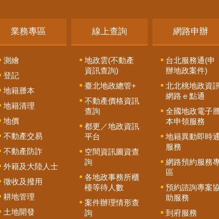
業務專區
線上查詢
網路申辦
測繪
地政雲(不動產
台北服務通(申
資訊查詢)
辦地政案件)
登記
臺北地政總管+
北北桃地政資
地籍謄本
網路ｅ點通
不動產價格資訊
地籍清理
查詢
全國地政電子
地價
本申領服務
都更／地政資訊
不動產交易
平台
地籍異動即時
服務
不動產防詐
空間資訊圖資查
詢
網路預約服務
外籍及大陸人士
區
各地政事務所櫃
徵收及撥用
檯等待人數
預約諮詢專案
耕地管理
助服務
案件辦理情形查
土地開發
詢
到府服務