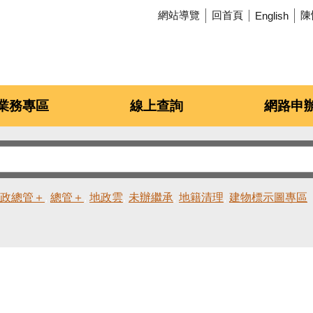
網站導覽
回首頁
陳
English
業務專區
線上查詢
網路申
政總管＋
總管＋
地政雲
未辦繼承
地籍清理
建物標示圖專區