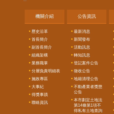
機關介紹
公告資訊
歷史沿革
最新消息
首長簡介
新聞發布
副首長簡介
活動訊息
組織架構
轉知訊息
業務職掌
登記案件公告
分層負責明細表
徵收公告
施政專區
地籍清理公告
大事紀
不動產業者獎懲
公告
得獎事蹟
本市劃定土地法
聯絡資訊
第14條第1項不
得私有土地查詢