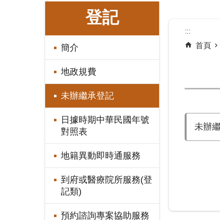
:::
登記
:::
首頁
簡介
地政規費
未辦繼承登記
日據時期中華民國年號
未辦
對照表
地籍異動即時通服務
到府或醫療院所服務(登
記類)
預約諮詢專案協助服務