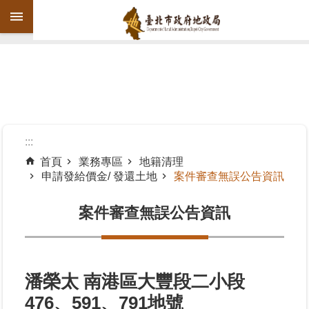
跳到主要內容區塊
進
階
搜
尋
:::
首頁
業務專區
地籍清理
申請發給價金/ 發還土地
案件審查無誤公告資訊
機
關
案件審查無誤公告資訊
介
紹
公
告
潘榮太 南港區大豐段二小段
資
476、591、791地號
訊