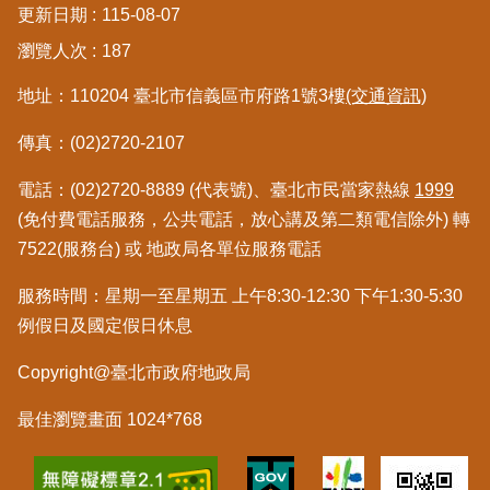
更新日期
115-08-07
區
瀏覽人次
187
綜
地址：110204 臺北市信義區市府路1號3樓
(交通資訊)
合
資
傳真：(02)2720-2107
訊
電話：(02)2720-8889 (代表號)、臺北市民當家熱線
1999
熱
門
(免付費電話服務，公共電話，放心講及第二類電信除外) 轉
關
7522(服務台) 或 地政局各單位服務電話
鍵
字
服務時間：星期一至星期五 上午8:30-12:30 下午1:30-5:30
例假日及國定假日休息
都
更/
Copyright@臺北市政府地政局
地
政
資
最佳瀏覽畫面 1024*768
訊
平
台