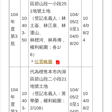
區碧山段一小段25
1地號土地
104
104/
10
（登記名義人：林
10
年
05/2
40
土崙、林江泉、林
4/0
度
0至1
3-
運山、
8/2
第3
04/0
50
林標河、林再傳，
4
批
8/20
權利範圍：各1/
6）
＊
位置略圖
代為標售本市內湖
區碧山段二小段21
地號土地
104
104/
10
（登記名義人：黃
10
年
05/2
40
華榮，權利範圍：
4/0
度
0至1
3-
2/108）
8/2
第3
04/0