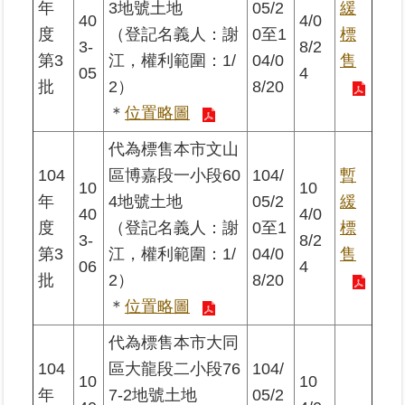
年
3地號土地
05/2
緩
繼
40
4/0
度
（登記名義人：謝
0至1
標
承
3-
8/2
第3
江，權利範圍：1/
04/0
售
05
4
地
批
2）
8/20
籍
＊
位置略圖
清
理
代為標售本市文山
104
區博嘉段一小段60
104/
暫
10
10
建
年
4地號土地
05/2
緩
物
40
4/0
度
（登記名義人：謝
0至1
標
標
3-
8/2
示
第3
江，權利範圍：1/
04/0
售
06
4
圖
批
2）
8/20
專
區
＊
位置略圖
代為標售本市大同
網
104
區大龍段二小段76
104/
站
10
10
年
7-2地號土地
05/2
導