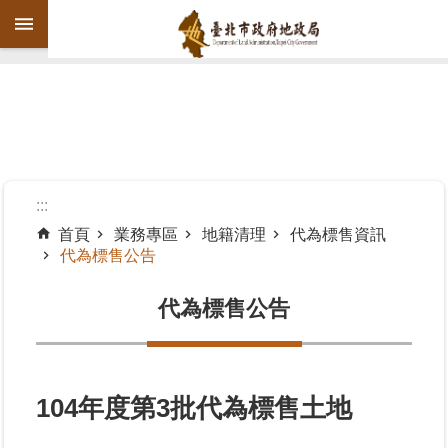
跳到主要內容區塊
進
階
搜
尋
:::
首頁
業務專區
地籍清理
代為標售資訊
代為標售公告
機
關
代為標售公告
介
紹
公
告
104年度第3批代為標售土地
資
訊