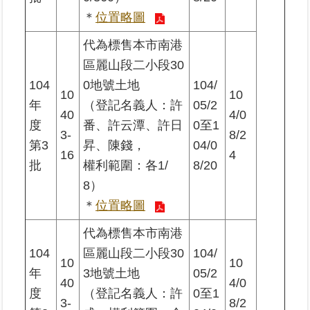
＊
位置略圖
代為標售本市南港
區麗山段二小段30
104
0地號土地
104/
10
10
年
（登記名義人：許
05/2
40
4/0
度
番、許云潭、許日
0至1
3-
8/2
第3
昇、陳錢，
04/0
16
4
批
權利範圍：各1/
8/20
8）
＊
位置略圖
代為標售本市南港
104
區麗山段二小段30
104/
10
10
年
3地號土地
05/2
40
4/0
度
（登記名義人：許
0至1
3-
8/2