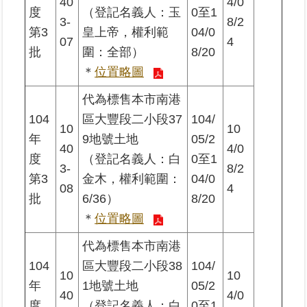
40
4/0
覽
度
（登記名義人：玉
0至1
3-
8/2
第3
皇上帝，權利範
04/0
07
4
回
批
圍：全部）
8/20
首
頁
＊
位置略圖
代為標售本市南港
English
104
區大豐段二小段37
104/
10
10
年
9地號土地
05/2
陳
40
4/0
情
度
（登記名義人：白
0至1
3-
8/2
系
第3
金木，權利範圍：
04/0
統
08
4
批
6/36）
8/20
＊
位置略圖
不
當
代為標售本市南港
使
用
104
區大豐段二小段38
104/
10
10
地
年
1地號土地
05/2
政
40
4/0
度
（登記名義人：白
0至1
資