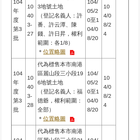
104
104/
10
3地號土地
10
年
05/2
40
（登記名義人：許
4/0
度
0至1
3-
番、許云潭、陳
8/2
第3
04/0
27
錢、許日昇，權利
4
批
8/20
範圍：各1/8）
＊
位置略圖
代為標售本市南港
104
區麗山段三小段19
104/
10
10
年
6地號土地
05/2
40
4/0
度
（登記名義人：福
0至1
3-
8/2
第3
德爺，權利範圍：
04/0
28
4
批
全部）
8/20
＊
位置略圖
代為標售本市南港