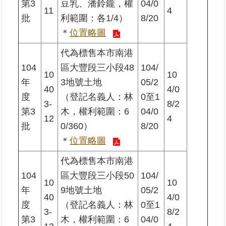
第3
豆乳、潘鈴鑨，權
04/0
私
11
4
權
批
利範圍：各1/4）
8/20
與
＊
位置略圖
資
訊
代為標售本市南港
安
104
區大豐段三小段48
104/
全
10
10
政
年
3地號土地
05/2
40
4/0
策
度
（登記名義人：林
0至1
3-
8/2
第3
木，權利範圍：6
04/0
聯
12
4
批
0/360）
8/20
絡
資
＊
位置略圖
訊
代為標售本市南港
104
區大豐段三小段50
104/
各
10
10
科
年
9地號土地
05/2
室
40
4/0
度
（登記名義人：林
0至1
電
3-
8/2
話
第3
木，權利範圍：6
04/0