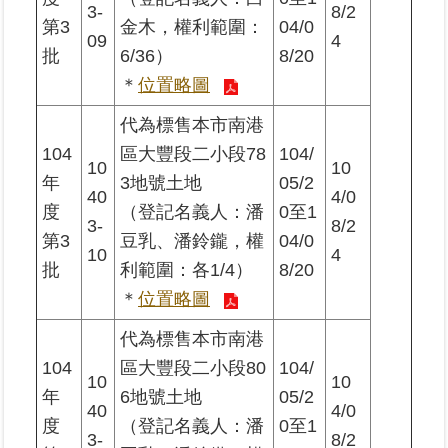
3-
8/2
料
第3
金木，權利範圍：
04/0
檢
09
4
批
6/36）
8/20
舉
＊
位置略圖
地
代為標售本市南港
政
104
區大豐段二小段78
104/
問
10
10
答
年
3地號土地
05/2
40
4/0
度
（登記名義人：潘
0至1
3-
8/2
雙
第3
豆乳、潘鈴鑨，權
04/0
語
10
4
批
利範圍：各1/4）
8/20
詞
彙
＊
位置略圖
代為標售本市南港
臺
北
104
區大豐段二小段80
104/
10
10
通
年
6地號土地
05/2
40
4/0
度
（登記名義人：潘
0至1
3-
8/2
隱