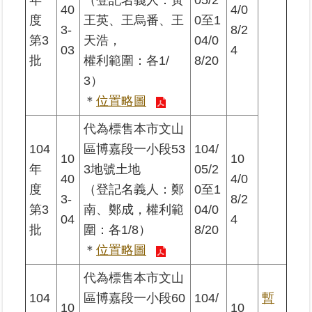
年
（登記名義人：黃
05/2
40
4/0
度
王英、王烏番、王
0至1
3-
8/2
臺
第3
天浩，
04/0
03
4
北
批
權利範圍：各1/
8/20
地
3）
政
總
＊
位置略圖
管
＋
代為標售本市文山
104
區博嘉段一小段53
104/
10
10
總
年
3地號土地
05/2
管
40
4/0
度
（登記名義人：鄭
0至1
＋
3-
8/2
第3
南、鄭成，權利範
04/0
04
4
地
批
圍：各1/8）
8/20
政
＊
位置略圖
雲
代為標售本市文山
未
104
區博嘉段一小段60
104/
暫
10
10
辦