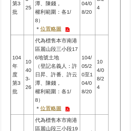
第3
潭、陳錢，
04/0
25
4
批
權利範圍：各1/
8/20
8）
＊
位置略圖
代為標售本市南港
區麗山段三小段17
104
6地號土地
104/
10
10
年
（登記名義人：許
05/2
40
4/0
度
日昇、許番、許云
0至1
3-
8/2
第3
潭、陳錢，
04/0
26
4
批
權利範圍：各1/
8/20
8）
＊
位置略圖
代為標售本市南港
區麗山段三小段19