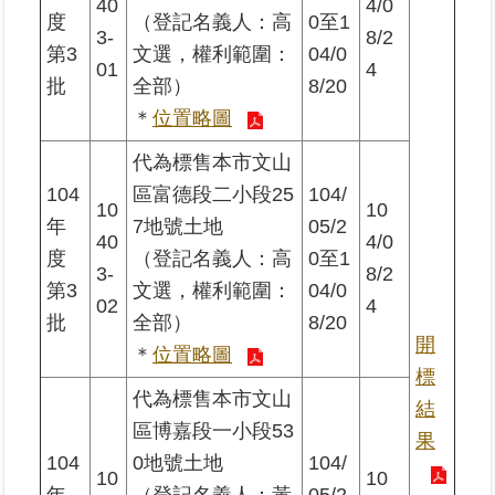
40
4/0
區
度
（登記名義人：高
0至1
3-
8/2
第3
文選，權利範圍：
04/0
01
4
綜
批
全部）
8/20
合
＊
位置略圖
資
訊
代為標售本市文山
104
區富德段二小段25
104/
熱
10
10
門
年
7地號土地
05/2
40
4/0
關
度
（登記名義人：高
0至1
鍵
3-
8/2
字
第3
文選，權利範圍：
04/0
02
4
批
全部）
8/20
都
開
＊
位置略圖
更/
標
地
代為標售本市文山
政
結
資
區博嘉段一小段53
果
訊
104
0地號土地
104/
平
10
10
台