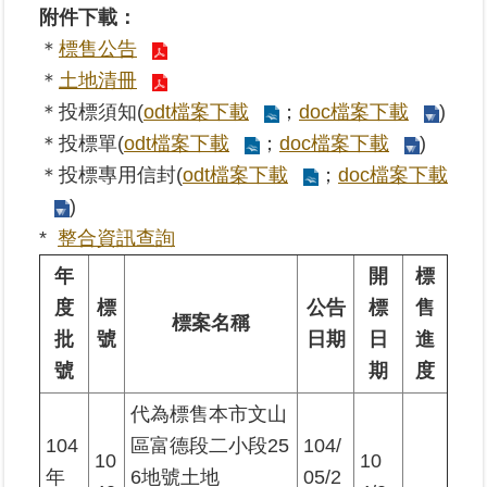
附件下載：
＊
標售公告
業
務
＊
土地清冊
專
＊投標須知(
odt檔案下載
；
doc檔案下載
)
區
＊投標單(
odt檔案下載
；
doc檔案下載
)
＊投標專用信封(
odt檔案下載
；
doc檔案下載
線
上
)
查
*
整合資訊查詢
詢
年
開
標
網
度
標
公告
標
售
標案名稱
路
批
號
日期
日
進
申
號
期
度
辦
代為標售本市文山
業
104
區富德段二小段25
104/
者
10
10
年
6地號土地
05/2
專