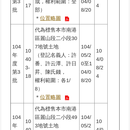
第3
成，權利範圍：全
04/0
17
4
批
部）
8/20
＊
位置略圖
代為標售本市南港
區麗山段二小段30
104
7地號土地
104/
10
10
年
（登記名義人：許
05/2
40
4/0
度
番、許云潭、許日
0至1
3-
8/2
第3
昇、陳氏錢，
04/0
18
4
批
權利範圍：各1/
8/20
8）
＊
位置略圖
代為標售本市南港
104
區麗山段二小段49
104/
10
10
年
3地號土地
05/2
40
4/0