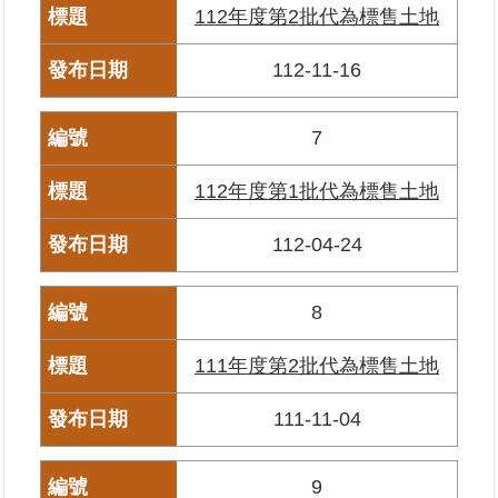
覽
112年度第2批代為標售土地
112-11-16
回
首
頁
7
English
112年度第1批代為標售土地
陳
112-04-24
情
系
統
8
不
111年度第2批代為標售土地
當
使
111-11-04
用
地
政
9
資