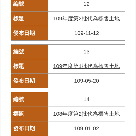
12
私
權
與
109年度第2批代為標售土地
資
訊
109-11-12
安
全
政
13
策
109年度第1批代為標售土地
聯
絡
109-05-20
資
訊
14
各
科
108年度第2批代為標售土地
室
電
109-01-02
話