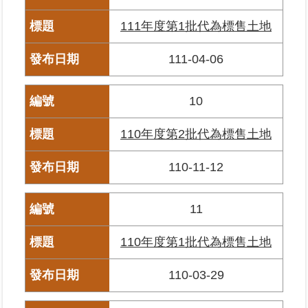
料
111年度第1批代為標售土地
檢
舉
111-04-06
地
政
10
問
答
110年度第2批代為標售土地
雙
110-11-12
語
詞
彙
11
臺
110年度第1批代為標售土地
北
通
110-03-29
隱