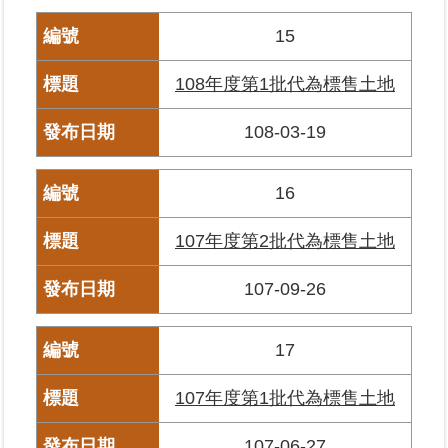
15
政
府
網
108年度第1批代為標售土地
站
資
108-03-19
料
開
放
16
宣
告
107年度第2批代為標售土地
107-09-26
17
107年度第1批代為標售土地
107-06-27