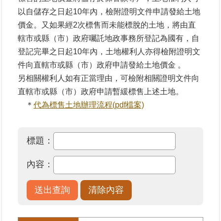
區
以自儲存之日起10年內，檢附證明文件申請發給土地
價金。又如果經2次標售而未能標脫的土地，將由直
綜
轄市或縣（市）政府囑託地政事務所登記為國有，自
合
登記完畢之日起10年內，土地權利人亦得檢附證明文
資
件向直轄市或縣（市）政府申請發給土地價金 。
訊
另相關權利人如有正當理由，可檢附相關證明文件向
熱
直轄市或縣（市）政府申請暫緩標售上述土地。
門
＊
代為標售土地辦理流程(pdf檔案)
關
鍵
字
標題：
都
更/
內容：
地
政
資
訊
平
台