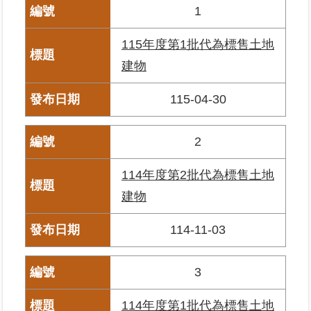
1
臺
115年度第1批代為標售土地
北
建物
地
政
總
115-04-30
管
＋
2
總
114年度第2批代為標售土地
管
＋
建物
地
114-11-03
政
雲
3
未
114年度第1批代為標售土地
辦