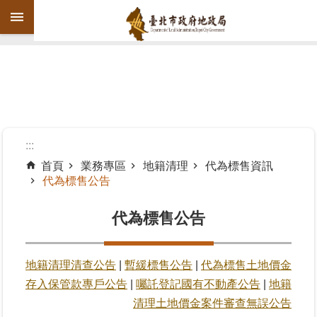
跳到主要內容區塊
進
階
搜
尋
:::
首頁
業務專區
地籍清理
代為標售資訊
代為標售公告
機
關
代為標售公告
介
紹
地籍清理清查公告
|
暫緩標售公告
|
代為標售土地價金
公
告
存入保管款專戶公告
|
囑託登記國有不動產公告
|
地籍
資
清理土地價金案件審查無誤公告
訊