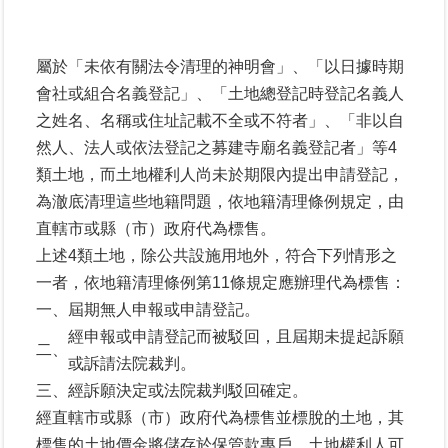
業
屬於「未依有關法令清理的神明會」、「以日據時期
務
專
會社或組合名義登記」、「土地總登記時登記名義人
區
之姓名、名稱或住址記載不全或不符者」、「非以自
然人、法人或依法登記之募建寺廟名義登記者」等4
線
類土地，而土地權利人尚未於期限內提出申請登記，
上
為澈底清理這些地籍問題，依地籍清理條例規定，由
查
直轄市或縣（市）政府代為標售。
詢
上述4類土地，除公共設施用地外，符合下列情形之
網
一者，依地籍清理條例第11條規定應辦理代為標售：
路
一、
屆期無人申報或申請登記。
申
經申報或申請登記而被駁回，且屆期未提起訴願
辦
二、
或訴請法院裁判。
三、
經訴願決定或法院裁判駁回確定。
業
經直轄市或縣（市）政府代為標售並標脫的土地，其
者
專
標售的土地價金將儲存於保管款專戶，土地權利人可