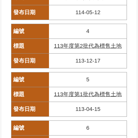
繼
114-05-12
承
地
4
籍
清
113年度第2批代為標售土地
理
113-12-17
建
物
標
5
示
圖
113年度第1批代為標售土地
專
區
113-04-15
網
6
站
導