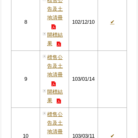
標售公
覽
告及土
地清冊
回
8
102/12/10
✔
首
頁
開標結
果
English
標售公
陳
告及土
情
地清冊
系
9
103/01/14
統
開標結
不
果
當
使
標售公
用
告及土
地
政
地清冊
10
103/03/11
✔
資