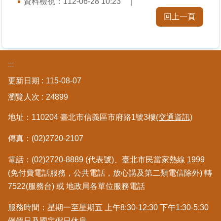
資料檢視：
112-06-28 10:23
私
權
回上一頁
與
資
訊
安
:::
全
政
更新日期
115-08-07
策
瀏覽人次
24899
聯
地址：110204 臺北市信義區市府路1號3樓
(交通資訊)
絡
資
傳真：(02)2720-2107
訊
電話：(02)2720-8889 (代表號)、臺北市民當家熱線
1999
各
(免付費電話服務，公共電話，放心講及第二類電信除外) 轉
科
7522(服務台) 或 地政局各單位服務電話
室
電
服務時間：星期一至星期五 上午8:30-12:30 下午1:30-5:30
話
例假日及國定假日休息