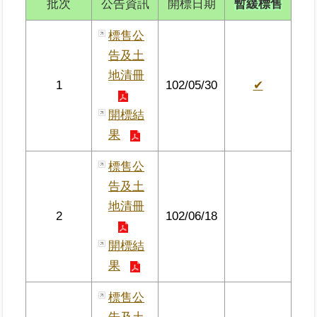
批次
公告資訊
開標日期
暫緩標售
區
標售公
綜
告及土
合
地清冊
資
1
102/05/30
✔
訊
開標結
熱
果
門
關
標售公
鍵
字
告及土
地清冊
都
2
102/06/18
更/
地
開標結
政
果
資
訊
標售公
平
台