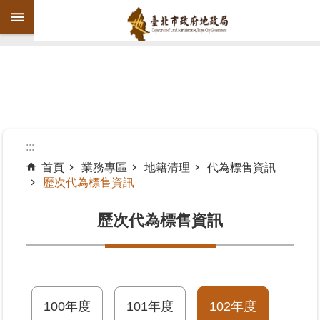
跳到主要內容區塊
進
階
搜
尋
:::
首頁
業務專區
地籍清理
代為標售資訊
歷次代為標售資訊
機
關
歷次代為標售資訊
介
紹
公
告
資
100年度
101年度
102年度
訊