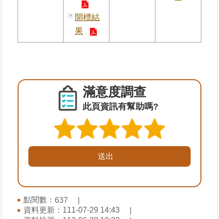
料
開標結
檢
舉
果
地
政
問
答
滿意度調查
此頁資訊有幫助嗎?
雙
語
詞
彙
臺
北
通
點閱數：
637
資料更新：
111-07-29 14:43
隱