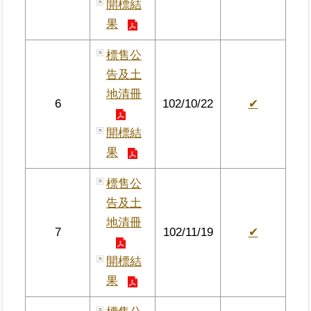
開標結
繼
果
承
標售公
地
告及土
籍
地清冊
清
6
102/10/22
✔
理
開標結
建
果
物
標
標售公
示
告及土
圖
專
地清冊
7
102/11/19
✔
區
開標結
網
果
站
導