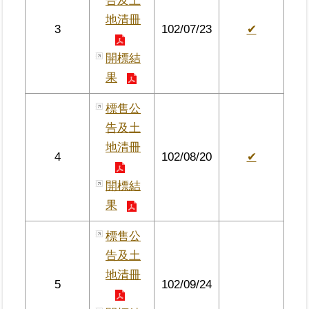
告及土
地清冊
3
102/07/23
✔
臺
北
開標結
地
果
政
總
標售公
管
＋
告及土
地清冊
4
102/08/20
✔
總
管
開標結
＋
果
地
標售公
政
告及土
雲
地清冊
5
102/09/24
未
辦