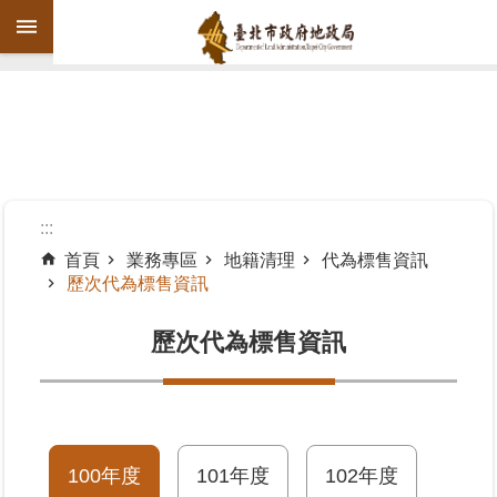
跳到主要內容區塊
進
階
搜
尋
:::
首頁
業務專區
地籍清理
代為標售資訊
歷次代為標售資訊
機
關
歷次代為標售資訊
介
紹
公
告
資
100年度
101年度
102年度
訊