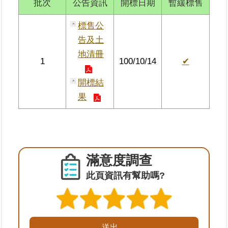
批次
公告資訊
開標日期
暫緩標售
區
標售公
綜
告及土
合
地清冊
資
1
100/10/14
✔
訊
開標結
熱
果
門
關
鍵
字
都
滿意度調查
更/
地
此頁資訊有幫助嗎?
政
資
訊
平
台