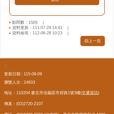
臺
北
點閱數：
1505
地
資料更新：
111-07-29 14:41
政
資料檢視：
112-06-28 10:23
總
管
回上一頁
＋
總
管
:::
＋
更新日期
115-08-09
瀏覽人次
24933
地
政
地址：110204 臺北市信義區市府路1號3樓
(交通資訊)
雲
傳真：(02)2720-2107
未
辦