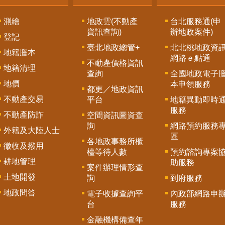
測繪
地政雲(不動產
台北服務通(申
資訊查詢)
辦地政案件)
登記
臺北地政總管+
北北桃地政資
地籍謄本
網路ｅ點通
不動產價格資訊
地籍清理
查詢
全國地政電子
地價
本申領服務
都更／地政資訊
不動產交易
平台
地籍異動即時
服務
不動產防詐
空間資訊圖資查
詢
網路預約服務
外籍及大陸人士
區
各地政事務所櫃
徵收及撥用
檯等待人數
預約諮詢專案
耕地管理
助服務
案件辦理情形查
土地開發
詢
到府服務
地政問答
電子收據查詢平
內政部網路申
台
服務
金融機構備查年