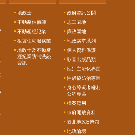
地政士
政府資訊公開
不動產估價師
志工園地
訊
不動產經紀業
廉政園地
租賃住宅服務業
地政講堂系列
謄
地政士及不動產
個人資料保護
經紀業防制洗錢
影音出版品類
通
資訊
性別主流化專區
專
性騷擾防治專區
身心障礙者權利
協
公約專區
檔案應用
市府開放資料
辦
臺北地政E博館
地政論壇