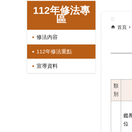
:::
112年修法專
區
:::
首頁
修法內容
112年修法重點
宣導資料
類
別
鑑
位