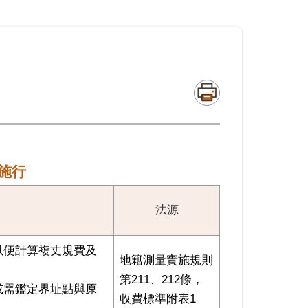
日施行
法源
以便計算複丈規費及
地籍測量實施規則
第211、212條，
或需鑑定界址點與原
收費標準附表1