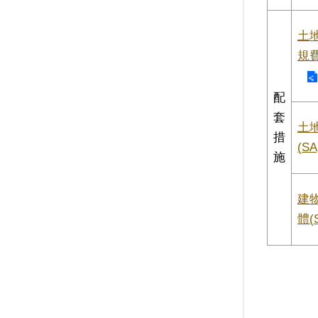
土
規
配
套
土
措
(SA
施
建
體(S