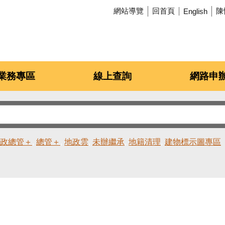
網站導覽
回首頁
陳
English
業務專區
線上查詢
網路申
政總管＋
總管＋
地政雲
未辦繼承
地籍清理
建物標示圖專區