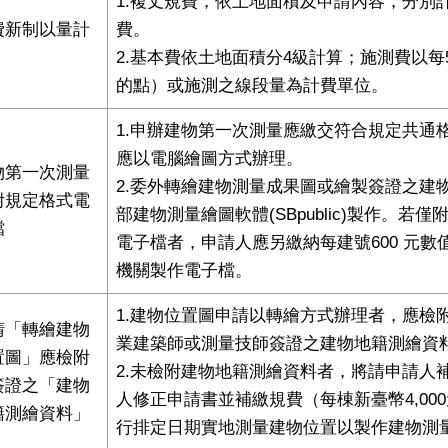
1.複丈規費，依⼟地⾯積及申請內容，分別
費新制以量計
費。
2.基本費依⼟地⾯積分4級計算；施測費以每
的點）或施測之線段量為計費單位。
1.申辦建物第⼀次測量應繳交符合規定共通
應以電腦繪圖⽅式辦理。
物第一次測量
2.委外轉繪建物測量成果圖或繪製簽證之建
附規定格式電
部建物測量繪圖軟體(SBpublic)製作。若
檔
電⼦檔者，申請⼈應另繳納每建號600 元數
機關製作電⼦檔。
1.建物位置圖申請以轉繪⽅式辦理者，應檢
請「轉繪建物
業建築師或測量技師簽證之建物地籍測繪資
置圖」應檢附
2.未檢附建物地籍測繪資料者，將請申請⼈
簽證之「建物
⼈修正申請書並補繳規費（每棟新臺幣4,00
籍測繪資料」
行排定⽇期實地測量建物位置以製作建物測