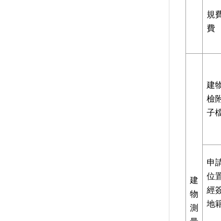
規
費
建
檢
子
申
位
建
經
物
地
測