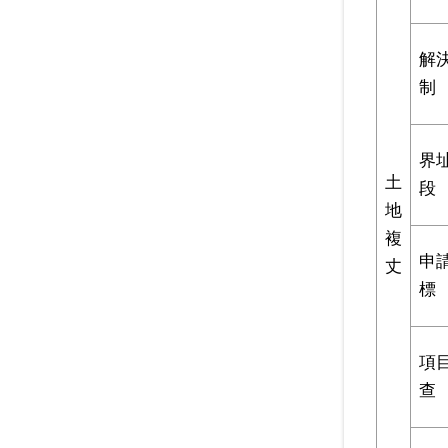
解
制
界
土
段
地
複
申
丈
標
項
查