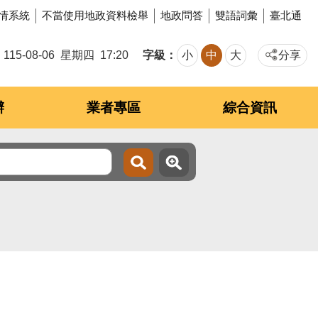
情系統
不當使用地政資料檢舉
地政問答
雙語詞彙
臺北通
字級
115-08-06
星期四
17:20
小
中
大
分享
辦
業者專區
綜合資訊