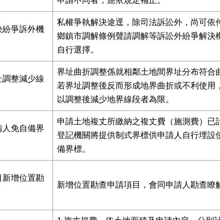
申請不同者，應依規定補正。
私權爭執解決途逕，除司法訴訟外，尚可依
決紛爭訴外機
鄉鎮市調解條例聲請調解等訴訟外紛爭解決
⾃⾏選擇。
界址曲折調整係就相鄰⼟地間界址分布符合
址調整減少線
若界址調整後反而形成地界曲折或不利使⽤
以調整後減少地界線段者為限。
申請⼟地複丈所繳納之複丈費（施測費）已
請人免自備界
登記機關將提供制式界標供申請⼈⾃⾏埋設
備界標。
目新增位置勘
新增位置勘查申請項目，會同申請⼈勘查瞭