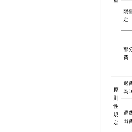
量
陽
定
部
費
退
原
為1
則
性
退
規
出
定