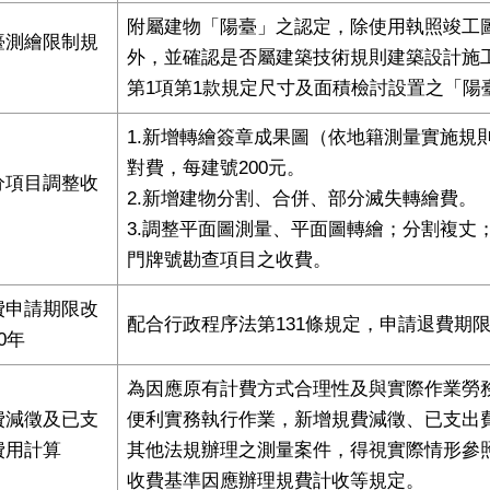
附屬建物「陽臺」之認定，除使⽤執照竣⼯
臺測繪限制規
外，並確認是否屬建築技術規則建築設計施⼯
第1項第1款規定尺⼨及⾯積檢討設置之「陽
1.新增轉繪簽章成果圖（依地籍測量實施規則第
對費，每建號200元。
分項目調整收
2.新增建物分割、合併、部分滅失轉繪費。
3.調整平⾯圖測量、平⾯圖轉繪；分割複丈
⾨牌號勘查項⽬之收費。
費申請期限改
配合⾏政程序法第131條規定，申請退費期限
0年
為因應原有計費⽅式合理性及與實際作業勞
費減徵及已支
便利實務執⾏作業，新增規費減徵、已⽀出
費用計算
其他法規辦理之測量案件，得視實際情形參
收費基準因應辦理規費計收等規定。