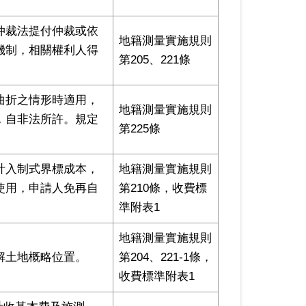
仲裁法提付仲裁或依
地籍測量實施規則
機制，相關權利⼈得
第205、221條
曲折之情形時適⽤，
地籍測量實施規則
，⾃非法所許。規定
第225條
計入制式界標成本，
地籍測量實施規則
使⽤，申請⼈免再⾃
第210條，收費標
準附表1
地籍測量實施規則
解⼟地概略位置。
第204、221-1條，
收費標準附表1