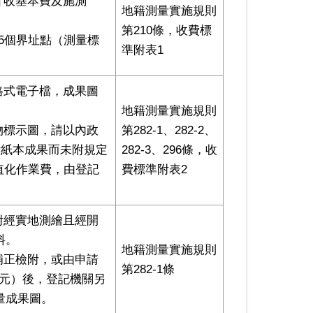
計收基本費及施測
地籍測量實施規則
第210條，收費標
5個界址點（測量標
準附表1
格式電⼦檔，成果圖
地籍測量實施規則
物標⽰圖，請以內政
第282-1、282-2、
僅附紙本成果⽽未附規定
282-3、296條，收
值化作業費，由登記
費標準附表2
附經實地測繪且經開
料。
地籍測量實施規則
補正檢附，或由申請
第282-1條
0元）後，登記機關另
量成果圖。