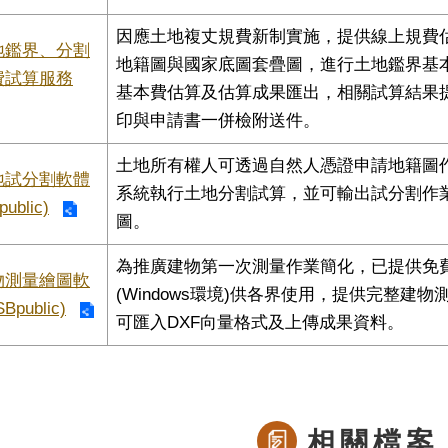
因應⼟地複丈規費新制實施，提供線上規費
地鑑界、分割
地籍圖與國家底圖套疊圖，進⾏⼟地鑑界基
費試算服務
基本費估算及估算成果匯出，相關試算結果
印與申請書⼀併檢附送件。
⼟地所有權⼈可透過⾃然⼈憑證申請地籍圖
地試分割軟體
系統執⾏⼟地分割試算，並可輸出試分割作
public)
圖。
為推廣建物第⼀次測量作業簡化，已提供免
物測量繪圖軟
(Windows環境)供各界使⽤，提供完整建
Bpublic)
可匯入DXF向量格式及上傳成果資料。
相關檔案