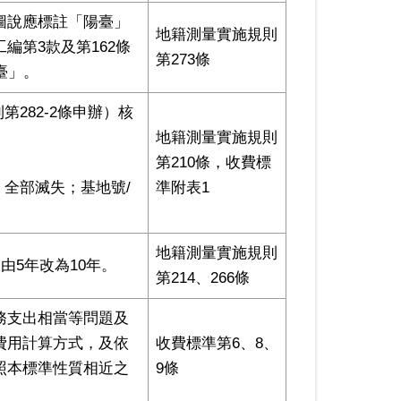
圖說應標註「陽臺」
地籍測量實施規則
編第3款及第162條
第273條
臺」。
282-2條申辦）核
地籍測量實施規則
第210條，收費標
；全部滅失；基地號/
準附表1
地籍測量實施規則
由5年改為10年。
第214、266條
務⽀出相當等問題及
費⽤計算⽅式，及依
收費標準第6、8、
照本標準性質相近之
9條