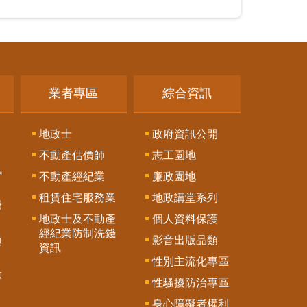
業者專區
綜合資訊
地政士
政府資訊公開
不動產估價師
志工園地
訊
不動產經紀業
廉政園地
租賃住宅服務業
地政講堂系列
謄
地政士及不動產
個人資料保護
經紀業防制洗錢
影音出版品類
通
資訊
性別主流化專區
專
性騷擾防治專區
身心障礙者權利