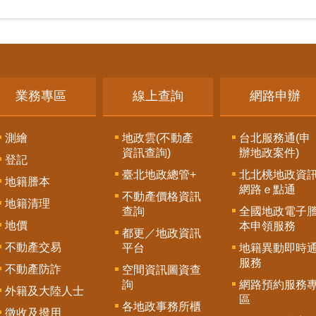
業務專區
線上查詢
網路申辦
測繪
地政雲(不動產
台北服務通(申
資訊查詢)
辦地政案件)
登記
臺北地政總管+
北北桃地政資
地籍謄本
網路ｅ點通
不動產價格資訊
地籍清理
查詢
全國地政電子
地價
本申領服務
都更／地政資訊
不動產交易
平台
地籍異動即時
服務
不動產防詐
空間資訊圖資查
詢
網路預約服務
外籍及大陸人士
區
各地政事務所櫃
徵收及撥用