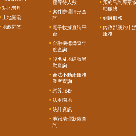
檯等待人數
預約諮詢專案
耕地管理
助服務
案件辦理情形查
土地開發
詢
到府服務
地政問答
電子收據查詢平
內政部網路申
台
服務
金融機構備查年
度查詢
段名及地建號異
動查詢
合法不動產服務
業者查詢
試算服務
法令園地
統計資訊
地籍清理狀態查
詢