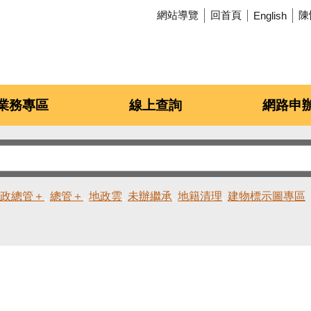
網站導覽
回首頁
陳
English
業務專區
線上查詢
網路申
政總管＋
總管＋
地政雲
未辦繼承
地籍清理
建物標示圖專區