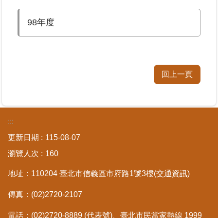
98年度
業
務
專
區
回上一頁
線
上
查
詢
:::
網
更新日期
115-08-07
路
瀏覽人次
160
申
辦
地址：110204 臺北市信義區市府路1號3樓
(交通資訊)
業
傳真：(02)2720-2107
者
電話：(02)2720-8889 (代表號)、臺北市民當家熱線
1999
專