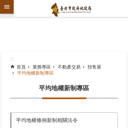
跳到主要內容區塊
進
階
搜
尋
:::
首頁
業務專區
不動產交易
預售屋
平均地權新制專區
機
關
平均地權新制專區
介
紹
公
告
平均地權條例新制相關法令
資
訊