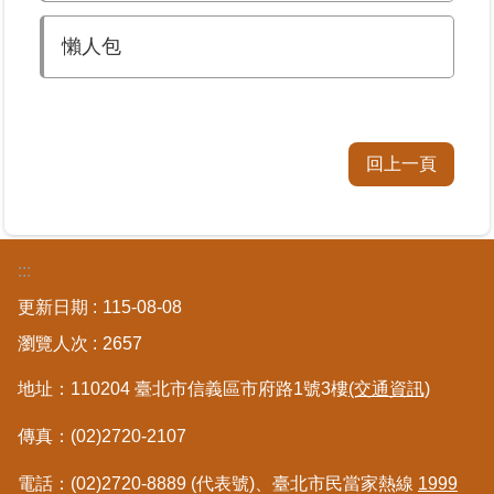
懶人包
業
務
專
區
回上一頁
線
上
查
詢
:::
更新日期
115-08-08
網
路
瀏覽人次
2657
申
辦
地址：110204 臺北市信義區市府路1號3樓
(交通資訊)
傳真：(02)2720-2107
業
者
電話：(02)2720-8889 (代表號)、臺北市民當家熱線
1999
專