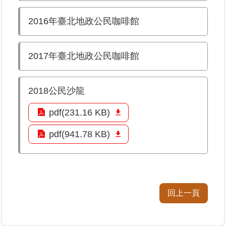
2016年臺北地政公民咖啡館
業
務
專
2017年臺北地政公民咖啡館
區
線
2018公民沙龍
上
查
pdf(231.16 KB)
詢
pdf(941.78 KB)
網
路
申
辦
回上一頁
業
者
專