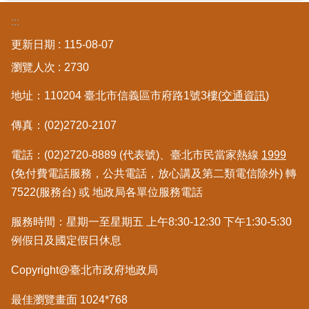
區
:::
更新日期
115-08-07
綜
合
瀏覽人次
2730
資
訊
地址：110204 臺北市信義區市府路1號3樓
(交通資訊)
熱
傳真：(02)2720-2107
門
關
電話：(02)2720-8889 (代表號)、臺北市民當家熱線
1999
鍵
(免付費電話服務，公共電話，放心講及第二類電信除外) 轉
字
7522(服務台) 或 地政局各單位服務電話
都
更/
服務時間：星期一至星期五 上午8:30-12:30 下午1:30-5:30
地
例假日及國定假日休息
政
資
Copyright@臺北市政府地政局
訊
平
最佳瀏覽畫面 1024*768
台