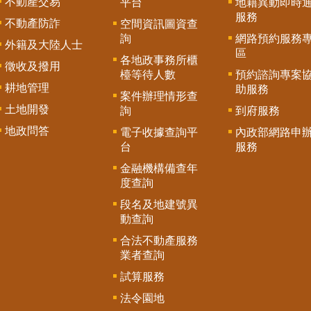
不動產交易
平台
地籍異動即時
服務
不動產防詐
空間資訊圖資查
詢
網路預約服務
外籍及大陸人士
區
各地政事務所櫃
徵收及撥用
檯等待人數
預約諮詢專案
耕地管理
助服務
案件辦理情形查
土地開發
詢
到府服務
地政問答
電子收據查詢平
內政部網路申
台
服務
金融機構備查年
度查詢
段名及地建號異
動查詢
合法不動產服務
業者查詢
試算服務
法令園地