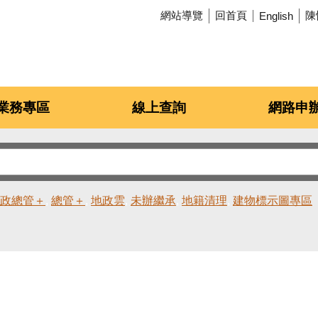
網站導覽
回首頁
陳
English
業務專區
線上查詢
網路申
政總管＋
總管＋
地政雲
未辦繼承
地籍清理
建物標示圖專區