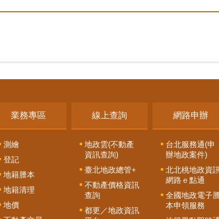
業務專區
線上查詢
網路申辦
測繪
地政雲(不動產
台北服務通(申
資訊查詢)
辦地政案件)
登記
臺北地政總管+
北北桃地政資
地籍謄本
網路ｅ點通
不動產價格資訊
地籍清理
查詢
全國地政電子
地價
本申領服務
都更／地政資訊