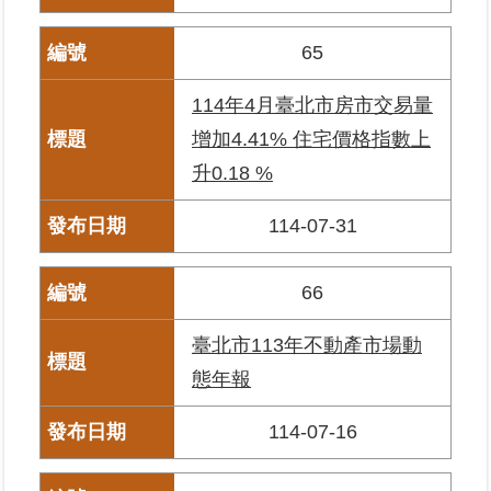
65
臺
北
114年4月臺北市房市交易量
地
政
增加4.41% 住宅價格指數上
總
升0.18 %
管
＋
114-07-31
總
管
66
＋
臺北市113年不動產市場動
地
態年報
政
雲
114-07-16
未
辦