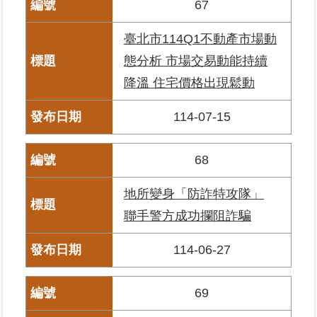
67
繼
承
臺北市114Q1不動產市場動
態分析 市場交易動能持續
地
籍
降溫 住宅價格出現鬆動
清
理
114-07-15
建
68
物
標
地所變身「防詐特攻隊」
示
圖
聯手警方成功攔阻詐騙
專
區
114-06-27
網
69
站
導