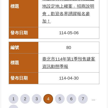
地設定地上權案」招商說明
會，歡迎各界踴躍報名參
加！
114-05-06
80
臺北市114年第1季預售建案
資訊動態季報
114-04-30
1
2
3
4
5
6
7
...