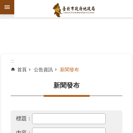
跳到主要內容區塊
進
階
搜
尋
:::
首頁
公告資訊
新聞發布
機
關
新聞發布
介
紹
公
標題：
告
資
內容：
訊