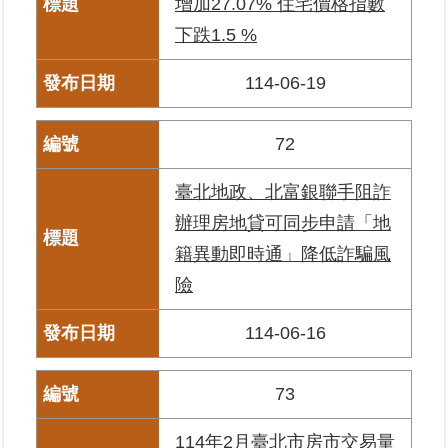
增加27.07% 住宅價格指數
料
下跌1.5 %
檢
舉
114-06-19
地
政
72
問
答
臺北地政、北富銀聯手阻詐
辦理房地貸可同步申請「地
雙
語
籍異動即時通」降低詐騙風
詞
險
彙
114-06-16
臺
北
通
73
隱
114年2月臺北市房市交易量