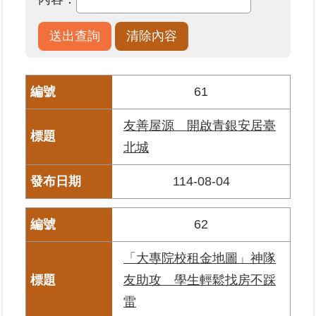
業
務
專
區
61
線
友善屋源 開啟青銀安居臺
上
北城
查
詢
114-08-04
網
路
62
申
辦
「大專院校租金地圖」神隊
友助攻 學生輕鬆找房不踩
業
者
雷
專