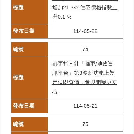
私
增加21.3% 住宅價格指數上
權
升0.1 %
與
資
訊
114-05-22
安
全
政
74
策
都更指南針「都更/地政資
聯
訊平台」第3波新功能上架
絡
定位即查價，參與開發更安
資
訊
心
各
114-05-21
科
室
電
75
話