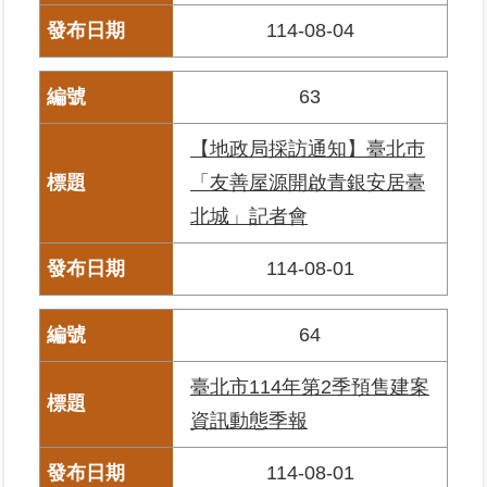
區
114-08-04
綜
63
合
資
【地政局採訪通知】臺北巿
訊
「友善屋源開啟青銀安居臺
熱
北城」記者會
門
關
鍵
114-08-01
字
都
64
更/
地
臺北市114年第2季預售建案
政
資
資訊動態季報
訊
平
114-08-01
台