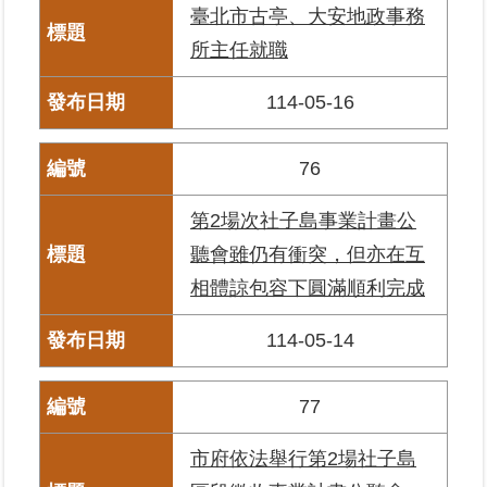
臺北市古亭、大安地政事務
政
所主任就職
府
網
114-05-16
站
資
料
76
開
放
第2場次社子島事業計畫公
宣
告
聽會雖仍有衝突，但亦在互
相體諒包容下圓滿順利完成
114-05-14
77
市府依法舉行第2場社子島