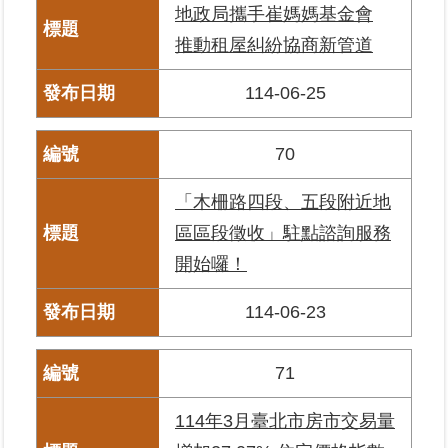
覽
地政局攜手崔媽媽基金會
推動租屋糾紛協商新管道
回
首
114-06-25
頁
70
English
「木柵路四段、五段附近地
陳
情
區區段徵收」駐點諮詢服務
系
開始囉！
統
114-06-23
不
當
使
71
用
地
114年3月臺北市房市交易量
政
資