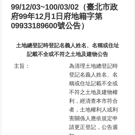
99/12/03~100/03/02（臺北市政
業
府99年12月1日府地籍字第
務
09933189600號公告）
專
區
土地總登記時登記名義人姓名、名稱或住址
線
記載不全或不符之土地及建物公告
上
查
主旨：
為清理土地總登記時
詢
登記名義人姓名、名
稱或住址記載不全或
網
路
不符之土地及建物權
申
利，經清查本市符合
辦
者，土地權利人或利
害關係人應依規定申
業
者
請更正登記，公告週
專