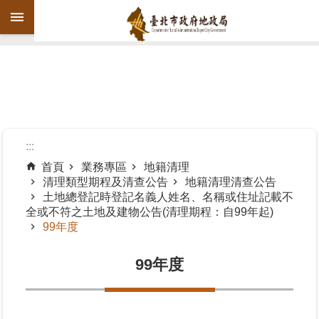
跳到主要內容區塊
進
階
搜
尋
:::
首頁
業務專區
地籍清理
清理類型期程及清查公告
地籍清理清查公告
機
土地總登記時登記名義人姓名、名稱或住址記載不
關
全或不符之土地及建物公告(清理期程：自99年起)
介
99年度
紹
99年度
公
告
資
訊