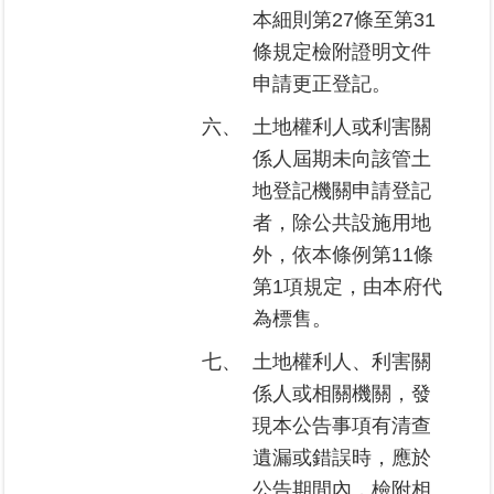
本細則第27條至第31
繼
承
條規定檢附證明文件
申請更正登記。
地
六、
土地權利人或利害關
籍
清
係人屆期未向該管土
理
地登記機關申請登記
者，除公共設施用地
建
外，依本條例第11條
物
標
第1項規定，由本府代
示
為標售。
圖
專
七、
土地權利人、利害關
區
係人或相關機關，發
現本公告事項有清查
網
遺漏或錯誤時，應於
站
導
公告期間內，檢附相