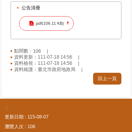
料
公告清冊
檢
舉
pdf(106.11 KB)
地
政
問
點閱數：
106
答
資料更新：111-07-18 14:56
資料檢視：111-07-18 14:56
雙
資料維護：臺北市政府地政局
語
回上一頁
詞
彙
臺
北
:::
通
更新日期
115-08-07
瀏覽人次
106
隱