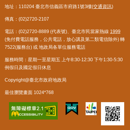
私
地址：110204 臺北市信義區市府路1號3樓
(交通資訊)
權
與
傳真：(02)2720-2107
資
訊
電話：(02)2720-8889 (代表號)、臺北市民當家熱線
1999
安
(免付費電話服務，公共電話，放心講及第二類電信除外) 轉
全
政
7522(服務台) 或 地政局各單位服務電話
策
服務時間：星期一至星期五 上午8:30-12:30 下午1:30-5:30
聯
例假日及國定假日休息
絡
資
Copyright@臺北市政府地政局
訊
最佳瀏覽畫面 1024*768
各
科
室
電
話