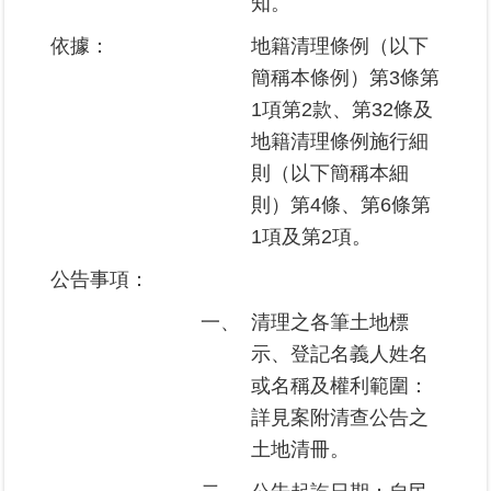
知。
區
依據：
地籍清理條例（以下
綜
簡稱本條例）第3條第
合
1項第2款、第32條及
資
地籍清理條例施行細
訊
則（以下簡稱本細
熱
則）第4條、第6條第
門
1項及第2項。
關
鍵
公告事項：
字
一、
清理之各筆土地標
都
更/
示、登記名義人姓名
地
或名稱及權利範圍：
政
詳見案附清查公告之
資
訊
土地清冊。
平
台