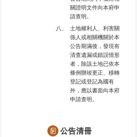
覽
關證明文件向本府申
請查明。
回
首
八、
土地權利人、利害關
頁
係人或相關機關於本
公告期滿後，發現有
English
清查遺漏或錯誤情形
陳
者，除該土地已依本
情
條例辦竣更正、移轉
系
登記或登記為國有
統
外，應以書面向本府
不
申請查明。
當
使
用
地
公告清冊
政
資