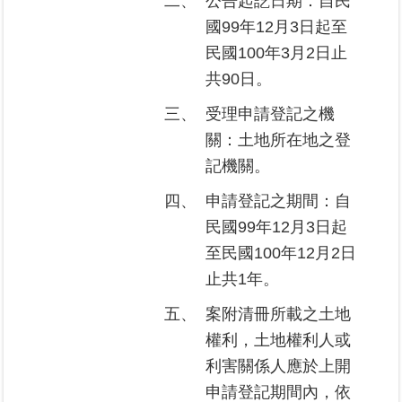
二、
公告起訖日期：自民
國99年12月3日起至
臺
民國100年3月2日止
北
共90日。
地
政
三、
受理申請登記之機
總
關：土地所在地之登
管
＋
記機關。
四、
申請登記之期間：自
總
民國99年12月3日起
管
＋
至民國100年12月2日
止共1年。
地
五、
案附清冊所載之土地
政
雲
權利，土地權利人或
利害關係人應於上開
未
申請登記期間內，依
辦