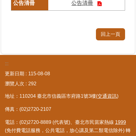
公告清冊
繼
承
地
回上一頁
籍
清
理
:::
建
物
更新日期
115-08-08
標
示
瀏覽人次
292
圖
專
地址：110204 臺北市信義區市府路1號3樓
(交通資訊)
區
傳真：(02)2720-2107
網
電話：(02)2720-8889 (代表號)、臺北市民當家熱線
1999
站
(免付費電話服務，公共電話，放心講及第二類電信除外) 轉
導