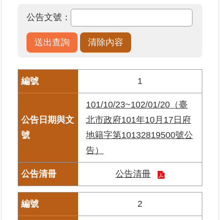
公告文號：
業
務
專
區
線
1
上
查
101/10/23~102/01/20（臺
詢
北市政府101年10月17日府
地籍字第10132819500號公
網
路
告）
申
辦
公告清冊
業
2
者
專