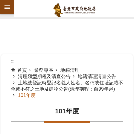
跳到主要內容區塊
進
階
搜
尋
:::
首頁
業務專區
地籍清理
清理類型期程及清查公告
地籍清理清查公告
機
土地總登記時登記名義人姓名、名稱或住址記載不
關
全或不符之土地及建物公告(清理期程：自99年起)
介
101年度
紹
101年度
公
告
資
訊