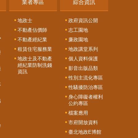
業者專區
綜合資訊
地政士
政府資訊公開
不動產估價師
志工園地
訊
不動產經紀業
廉政園地
租賃住宅服務業
地政講堂系列
謄
地政士及不動產
個人資料保護
經紀業防制洗錢
影音出版品類
通
資訊
性別主流化專區
專
性騷擾防治專區
身心障礙者權利
協
公約專區
檔案應用
市府開放資料
辦
臺北地政E博館