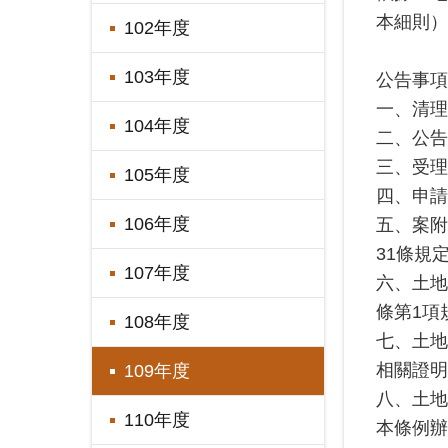
本細則）
102年度
103年度
公告事項
一、清理
104年度
二、公告
三、受理
105年度
四、申請
106年度
五、案附
31條規
107年度
六、土地
條第1項
108年度
七、土地
相關證明
109年度
八、土地
110年度
本條例辦