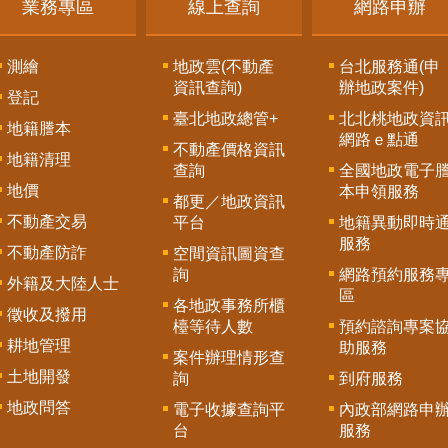
業務專區
線上查詢
網路申辦
測繪
地政雲(不動產
台北服務通(申
資訊查詢)
辦地政案件)
登記
臺北地政總管+
北北桃地政資
地籍謄本
網路ｅ點通
不動產價格資訊
地籍清理
查詢
全國地政電子
地價
本申領服務
都更／地政資訊
不動產交易
平台
地籍異動即時
服務
不動產防詐
空間資訊圖資查
詢
網路預約服務
外籍及大陸人士
區
各地政事務所櫃
徵收及撥用
檯等待人數
預約諮詢專案
耕地管理
助服務
案件辦理情形查
土地開發
詢
到府服務
地政問答
電子收據查詢平
內政部網路申
台
服務