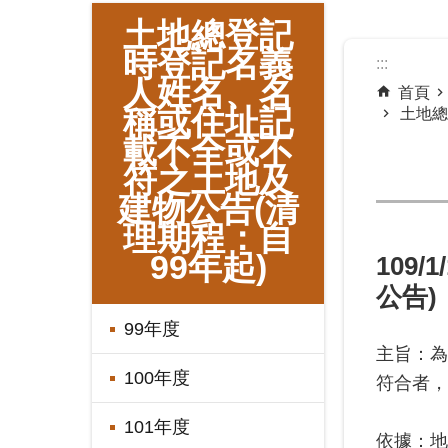
:::
土地總登記
時登記名義
:::
人姓名、名
首頁
稱或住址記
土地總
載不全或不
符之土地及
建物公告(清
理期程：自
99年起)
109/
公告)
99年度
主旨：為
100年度
符合者，
101年度
依據：地