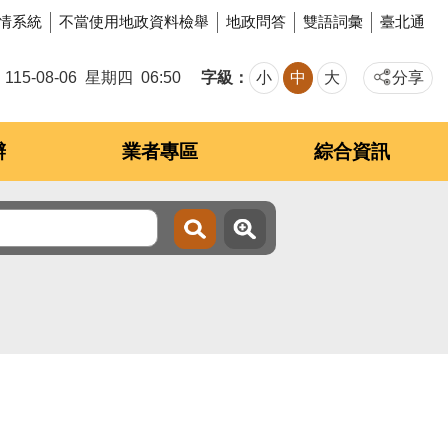
情系統
不當使用地政資料檢舉
地政問答
雙語詞彙
臺北通
字級
115-08-06
星期四
06:50
小
中
大
分享
辦
業者專區
綜合資訊