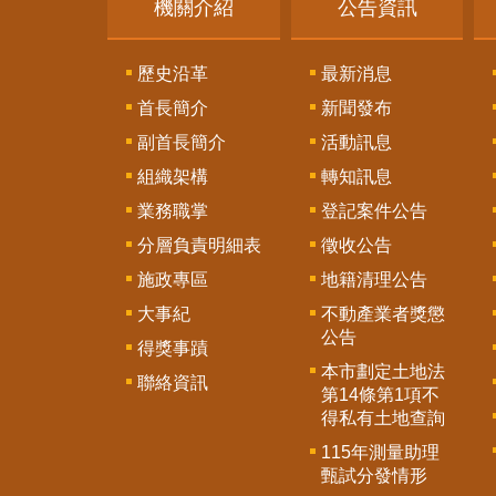
機關介紹
公告資訊
歷史沿革
最新消息
首長簡介
新聞發布
副首長簡介
活動訊息
組織架構
轉知訊息
業務職掌
登記案件公告
分層負責明細表
徵收公告
施政專區
地籍清理公告
大事紀
不動產業者獎懲
公告
得獎事蹟
本市劃定土地法
聯絡資訊
第14條第1項不
得私有土地查詢
115年測量助理
甄試分發情形