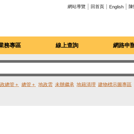
網站導覽
回首頁
陳
English
業務專區
線上查詢
網路申
政總管＋
總管＋
地政雲
未辦繼承
地籍清理
建物標示圖專區