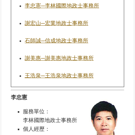
李忠憲─李林國際地政士事務所
業
務
謝宏山─宏業地政士事務所
專
區
石師誠─信成地政士事務所
線
上
謝美惠─謝美惠地政士事務所
查
詢
王浩泉─王浩泉地政士事務所
網
路
李忠憲
申
辦
服務單位：
李林國際地政士事務所
業
者
個人經歷：
專