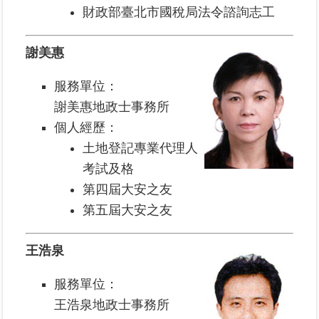
財政部臺北市國稅局法令諮詢志工
繼
承
謝美惠
地
籍
服務單位：
清
謝美惠地政士事務所
理
個人經歷：
土地登記專業代理人
建
物
考試及格
標
第四屆大安之友
示
第五屆大安之友
圖
專
區
王浩泉
網
服務單位：
站
王浩泉地政士事務所
導