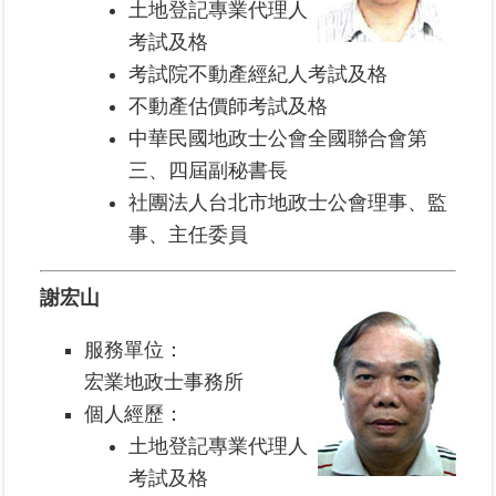
土地登記專業代理人
區
考試及格
考試院不動產經紀人考試及格
綜
合
不動產估價師考試及格
資
中華民國地政士公會全國聯合會第
訊
三、四屆副秘書長
熱
社團法人台北市地政士公會理事、監
門
事、主任委員
關
鍵
字
謝宏山
都
服務單位：
更/
地
宏業地政士事務所
政
個人經歷：
資
土地登記專業代理人
訊
平
考試及格
台