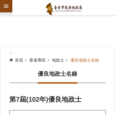
跳到主要內容區塊
進
階
搜
尋
:::
首頁
業者專區
地政士
優良地政士名錄
機
關
優良地政士名錄
介
紹
公
第7屆(102年)優良地政士
告
資
訊