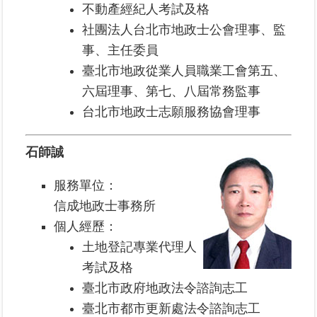
不動產經紀人考試及格
社團法人台北市地政士公會理事、監
臺
事、主任委員
北
地
臺北市地政從業人員職業工會第五、
政
六屆理事、第七、八屆常務監事
總
台北市地政士志願服務協會理事
管
＋
石師誠
總
管
服務單位：
＋
信成地政士事務所
個人經歷：
地
土地登記專業代理人
政
雲
考試及格
臺北市政府地政法令諮詢志工
未
臺北市都市更新處法令諮詢志工
辦