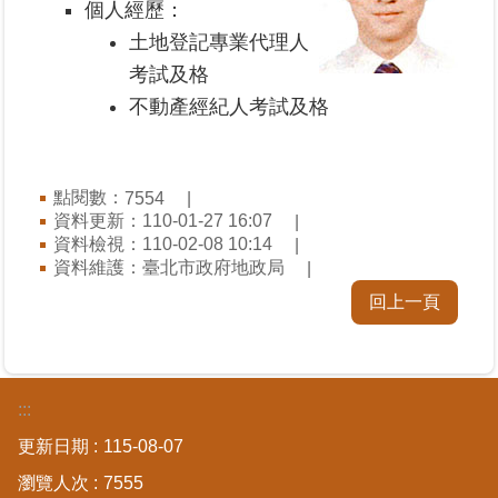
個人經歷：
覽
土地登記專業代理人
回
考試及格
首
不動產經紀人考試及格
頁
English
點閱數：
7554
資料更新：110-01-27 16:07
陳
資料檢視：110-02-08 10:14
情
資料維護：臺北市政府地政局
系
統
回上一頁
不
當
使
:::
用
更新日期
115-08-07
地
政
瀏覽人次
7555
資