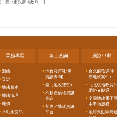
護：臺北市政府地政局
業務專區
線上查詢
網路申辦
測繪
地政雲(不動產
台北服務通(申
資訊查詢)
辦地政案件)
登記
臺北地政總管+
北北桃地政資
地籍謄本
網路ｅ點通
不動產價格資訊
地籍清理
查詢
全國地政電子
地價
本申領服務
都更／地政資訊
不動產交易
平台
地籍異動即時