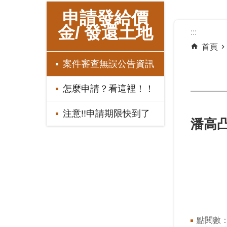
:::
申請發給價
金/ 發還土地
:::
首頁
案件審查無誤公告資訊
怎麼申請？看這裡！！
注意!!申請期限快到了
潘高凸
點閱數