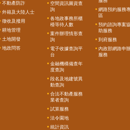
服務
不動產防詐
空間資訊圖資查
詢
網路預約服務
外籍及大陸人士
區
各地政事務所櫃
徵收及撥用
檯等待人數
預約諮詢專案
耕地管理
助服務
案件辦理情形查
土地開發
詢
到府服務
地政問答
電子收據查詢平
內政部網路申
台
服務
金融機構備查年
度查詢
段名及地建號異
動查詢
合法不動產服務
業者查詢
試算服務
法令園地
統計資訊