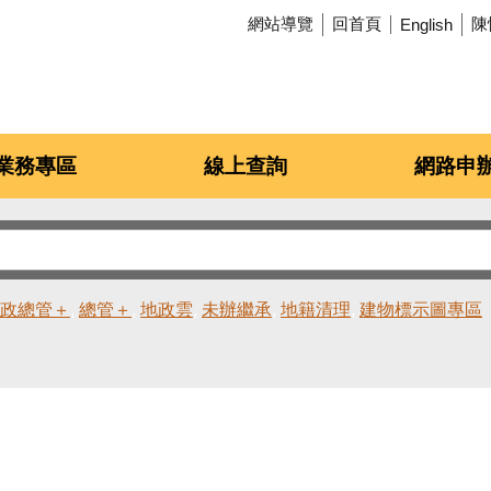
網站導覽
回首頁
陳
English
業務專區
線上查詢
網路申
政總管＋
總管＋
地政雲
未辦繼承
地籍清理
建物標示圖專區