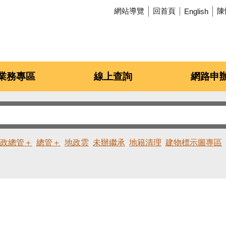
網站導覽
回首頁
陳
English
業務專區
線上查詢
網路申
政總管＋
總管＋
地政雲
未辦繼承
地籍清理
建物標示圖專區