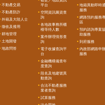
都更／地政資訊
不動產交易
平台
地籍異動即時
服務
不動產防詐
空間資訊圖資查
詢
網路預約服務
外籍及大陸人士
區
各地政事務所櫃
徵收及撥用
檯等待人數
預約諮詢專案
耕地管理
助服務
案件辦理情形查
土地開發
詢
到府服務
地政問答
電子收據查詢平
內政部網路申
台
服務
金融機構備查年
度查詢
段名及地建號異
動查詢
合法不動產服務
業者查詢
試算服務
法令園地