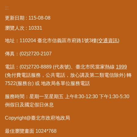
:::
政
府
更新日期
115-08-08
網
瀏覽人次
10331
站
資
地址：110204 臺北市信義區市府路1號3樓
(交通資訊)
料
開
傳真：(02)2720-2107
放
宣
電話：(02)2720-8889 (代表號)、臺北市民當家熱線
1999
告
(免付費電話服務，公共電話，放心講及第二類電信除外) 轉
7522(服務台) 或 地政局各單位服務電話
服務時間：星期一至星期五 上午8:30-12:30 下午1:30-5:30
例假日及國定假日休息
Copyright@臺北市政府地政局
最佳瀏覽畫面 1024*768