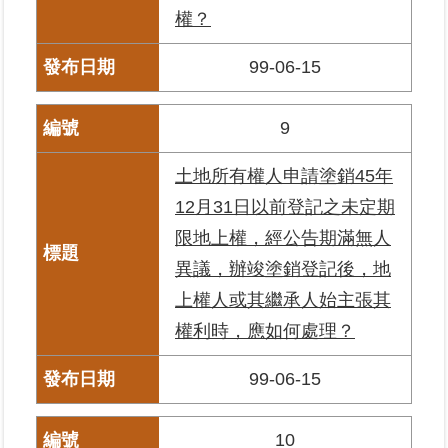
權？
料
檢
舉
99-06-15
地
9
政
問
土地所有權人申請塗銷45年
答
12月31日以前登記之未定期
雙
限地上權，經公告期滿無人
語
異議，辦竣塗銷登記後，地
詞
彙
上權人或其繼承人始主張其
權利時，應如何處理？
臺
北
99-06-15
通
10
隱