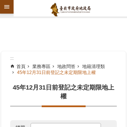
跳到主要內容區塊
進
階
搜
尋
:::
首頁
業務專區
地政問答
地籍清理類
45年12月31日前登記之未定期限地上權
機
關
45年12月31日前登記之未定期限地上
介
紹
權
公
告
資
訊