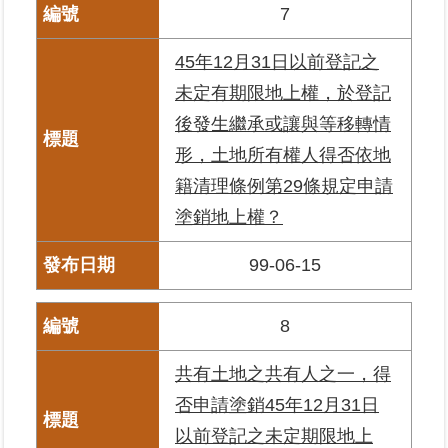
覽
7
45年12月31日以前登記之
回
首
未定有期限地上權，於登記
頁
後發生繼承或讓與等移轉情
形，土地所有權人得否依地
English
籍清理條例第29條規定申請
陳
塗銷地上權？
情
系
99-06-15
統
不
8
當
使
共有土地之共有人之一，得
用
否申請塗銷45年12月31日
地
政
以前登記之未定期限地上
資