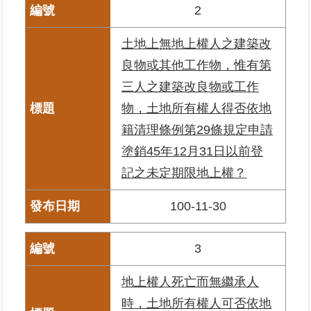
2
區
土地上無地上權人之建築改
綜
合
良物或其他工作物，惟有第
資
三人之建築改良物或工作
訊
物，土地所有權人得否依地
熱
籍清理條例第29條規定申請
門
塗銷45年12月31日以前登
關
鍵
記之未定期限地上權？
字
100-11-30
都
更/
地
3
政
資
地上權人死亡而無繼承人
訊
平
時，土地所有權人可否依地
台