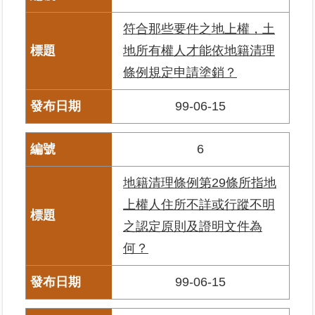
繼
符合那些要件之地上權，土
承
地所有權人才能依地籍清理
地
條例規定申請塗銷？
籍
清
99-06-15
理
6
建
物
標
地籍清理條例第29條所指地
示
上權人住所不詳或行蹤不明
圖
專
之認定原則及證明文件為
區
何？
網
99-06-15
站
導