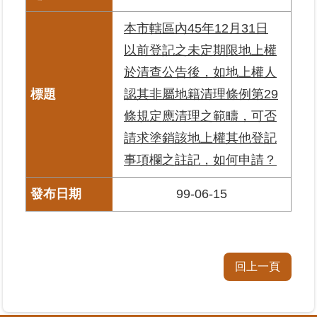
私
權
本市轄區內45年12月31日
與
以前登記之未定期限地上權
資
訊
於清查公告後，如地上權人
安
認其非屬地籍清理條例第29
全
政
條規定應清理之範疇，可否
策
請求塗銷該地上權其他登記
事項欄之註記，如何申請？
聯
絡
99-06-15
資
訊
各
科
回上一頁
室
電
話