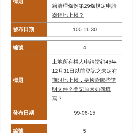
籍清理條例第29條規定申請
塗銷地上權？
臺
北
地
100-11-30
政
總
管
4
＋
土地所有權人申請塗銷45年
總
12月31日以前登記之未定有
管
期限地上權，要檢附哪些證
＋
明文件？登記原因如何填
地
寫？
政
雲
99-06-15
未
5
辦