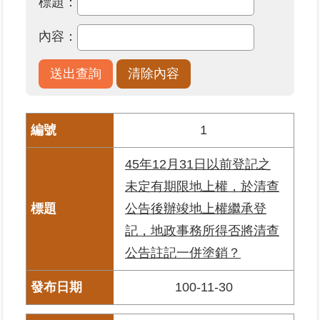
標題：
業
內容：
務
專
區
線
1
上
查
45年12月31日以前登記之
詢
未定有期限地上權，於清查
網
公告後辦竣地上權繼承登
路
記，地政事務所得否將清查
申
辦
公告註記一併塗銷？
業
100-11-30
者
專