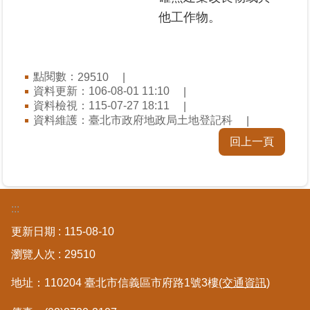
區
他工作物。
綜
合
點閱數：
29510
資
資料更新：106-08-01 11:10
訊
資料檢視：115-07-27 18:11
資料維護：臺北市政府地政局土地登記科
熱
門
回上一頁
關
鍵
字
都
:::
更/
更新日期
115-08-10
地
政
瀏覽人次
29510
資
訊
地址：110204 臺北市信義區市府路1號3樓
(交通資訊)
平
台