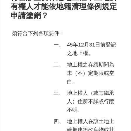
有權人才能依地籍清理條例規定
業
申請塗銷？
務
專
須符合下列各項要件：
區
一、
45年12月31日前登記
線
之地上權。
上
查
二、
地上權之存續期間為
詢
未（不）定期限或空
白。
網
路
三、
地上權人（或其繼承
申
人）住所不詳或行蹤
辦
不明。
業
四、
地上權人在該土地上
者
確無建築改良物或其
專