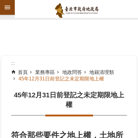
跳到主要內容區塊
進
階
搜
尋
:::
首頁
業務專區
地政問答
地籍清理類
45年12月31日前登記之未定期限地上權
機
關
45年12月31日前登記之未定期限地上
介
紹
權
公
告
資
符合那些要件之地上權，土地所
訊