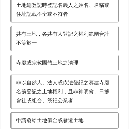
土地總登記時登記名義人之姓名、名稱或
區
住址記載不全或不符者
綜
合
資
共有土地，各共有人登記之權利範圍合計
訊
不等於一
熱
門
寺廟或宗教團體土地之清理
關
鍵
字
非以自然人、法人或依法登記之募建寺廟
都
名義登記之土地權利，且非神明會、日據
更/
地
會社或組合、祭祀公業者
政
資
訊
申請發給土地價金或發還土地
平
台