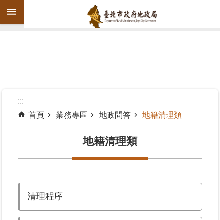
跳到主要內容區塊
進
階
搜
尋
:::
首頁
業務專區
地政問答
地籍清理類
機
關
地籍清理類
介
紹
公
清理程序
告
資
訊