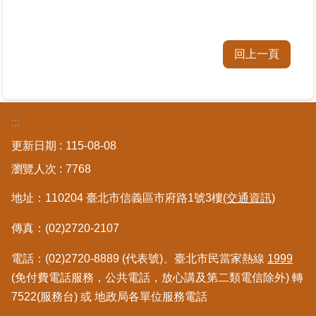
臺
北
回上一頁
地
政
總
管
:::
＋
更新日期
115-08-08
總
瀏覽人次
7768
管
＋
地址：110204 臺北市信義區市府路1號3樓
(交通資訊)
傳真：(02)2720-2107
地
政
電話：(02)2720-8889 (代表號)、臺北市民當家熱線
1999
雲
(免付費電話服務，公共電話，放心講及第二類電信除外) 轉
7522(服務台) 或 地政局各單位服務電話
未
辦