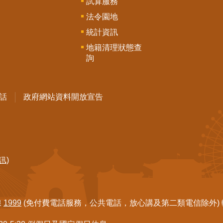
試算服務
法令園地
統計資訊
地籍清理狀態查
詢
話
政府網站資料開放宣告
訊)
線
1999
(免付費電話服務，公共電話，放心講及第二類電信除外) 轉7