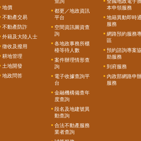
查詢
全國地政電子
地價
本申領服務
都更／地政資訊
不動產交易
平台
地籍異動即時
服務
不動產防詐
空間資訊圖資查
詢
網路預約服務
外籍及大陸人士
區
各地政事務所櫃
徵收及撥用
檯等待人數
預約諮詢專案
耕地管理
助服務
案件辦理情形查
土地開發
詢
到府服務
地政問答
電子收據查詢平
內政部網路申
台
服務
金融機構備查年
度查詢
段名及地建號異
動查詢
合法不動產服務
業者查詢