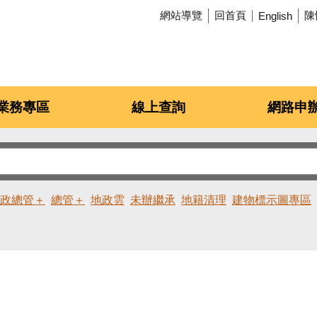
網站導覽
回首頁
陳
English
業務專區
線上查詢
網路申
政總管＋
總管＋
地政雲
未辦繼承
地籍清理
建物標示圖專區