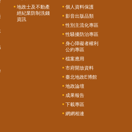
謄
地政士及不動產
個人資料保護
經紀業防制洗錢
影音出版品類
通
資訊
性別主流化專區
專
性騷擾防治專區
身心障礙者權利
協
公約專區
檔案應用
市府開放資料
辦
臺北地政E博館
地政論壇
成果報告
下載專區
網網相連