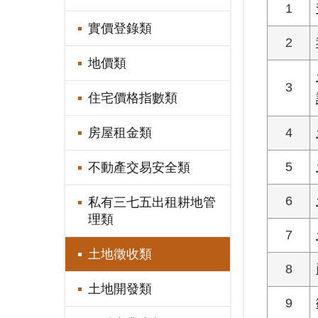
1
實價登錄類
2
地價類
3
住宅價格指數類
4
房屋租金類
5
不動產交易安全類
6
私有三七五出租耕地管
理類
7
土地徵收類
8
土地開發類
9