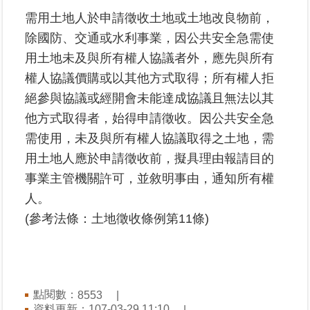
需用土地人於申請徵收土地或土地改良物前，
業
除國防、交通或水利事業，因公共安全急需使
務
用土地未及與所有權人協議者外，應先與所有
專
權人協議價購或以其他方式取得；所有權人拒
區
絕參與協議或經開會未能達成協議且無法以其
線
他方式取得者，始得申請徵收。因公共安全急
上
需使用，未及與所有權人協議取得之土地，需
查
用土地人應於申請徵收前，擬具理由報請目的
詢
事業主管機關許可，並敘明事由，通知所有權
網
人。
路
(參考法條：土地徵收條例第11條)
申
辦
業
者
點閱數：
8553
專
資料更新：107-03-29 11:10