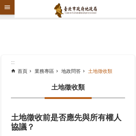
跳到主要內容區塊
進
階
搜
尋
:::
首頁
業務專區
地政問答
土地徵收類
機
關
土地徵收類
介
紹
公
土地徵收前是否應先與所有權人
告
協議？
資
訊