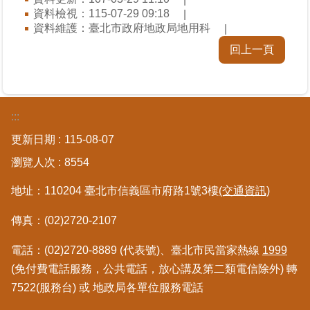
區
資料檢視：115-07-29 09:18
資料維護：臺北市政府地政局地用科
綜
回上一頁
合
資
訊
:::
熱
門
更新日期
115-08-07
關
瀏覽人次
8554
鍵
字
地址：110204 臺北市信義區市府路1號3樓
(交通資訊)
都
傳真：(02)2720-2107
更/
地
電話：(02)2720-8889 (代表號)、臺北市民當家熱線
1999
政
資
(免付費電話服務，公共電話，放心講及第二類電信除外) 轉
訊
7522(服務台) 或 地政局各單位服務電話
平
台