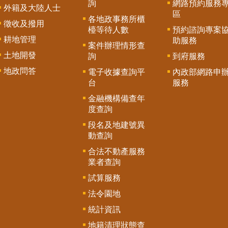
詢
網路預約服務
外籍及大陸人士
區
各地政事務所櫃
徵收及撥用
檯等待人數
預約諮詢專案
耕地管理
助服務
案件辦理情形查
土地開發
詢
到府服務
地政問答
電子收據查詢平
內政部網路申
台
服務
金融機構備查年
度查詢
段名及地建號異
動查詢
合法不動產服務
業者查詢
試算服務
法令園地
統計資訊
地籍清理狀態查