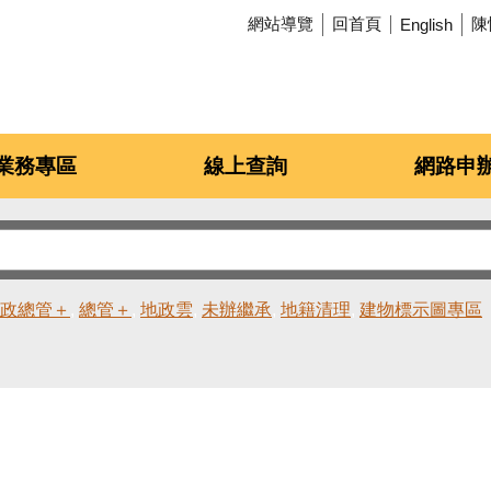
網站導覽
回首頁
陳
English
業務專區
線上查詢
網路申
政總管＋
總管＋
地政雲
未辦繼承
地籍清理
建物標示圖專區