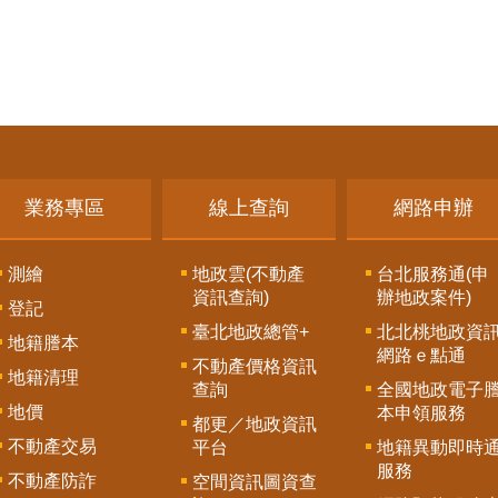
業務專區
線上查詢
網路申辦
測繪
地政雲(不動產
台北服務通(申
資訊查詢)
辦地政案件)
登記
臺北地政總管+
北北桃地政資
地籍謄本
網路ｅ點通
不動產價格資訊
地籍清理
查詢
全國地政電子
地價
本申領服務
都更／地政資訊
不動產交易
平台
地籍異動即時
服務
不動產防詐
空間資訊圖資查