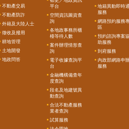
都更／地政資訊
不動產交易
平台
地籍異動即時
服務
不動產防詐
空間資訊圖資查
詢
網路預約服務
外籍及大陸人士
區
各地政事務所櫃
徵收及撥用
檯等待人數
預約諮詢專案
耕地管理
助服務
案件辦理情形查
土地開發
詢
到府服務
地政問答
電子收據查詢平
內政部網路申
台
服務
金融機構備查年
度查詢
段名及地建號異
動查詢
合法不動產服務
業者查詢
試算服務
法令園地