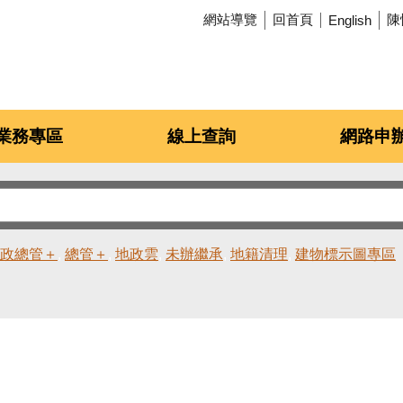
網站導覽
回首頁
陳
English
業務專區
線上查詢
網路申
政總管＋
總管＋
地政雲
未辦繼承
地籍清理
建物標示圖專區