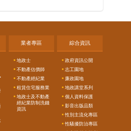
業者專區
綜合資訊
地政士
政府資訊公開
不動產估價師
志工園地
訊
不動產經紀業
廉政園地
租賃住宅服務業
地政講堂系列
謄
地政士及不動產
個人資料保護
經紀業防制洗錢
影音出版品類
通
資訊
性別主流化專區
專
性騷擾防治專區