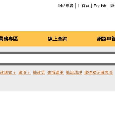
網站導覽
回首頁
陳
English
業務專區
線上查詢
網路申
政總管＋
總管＋
地政雲
未辦繼承
地籍清理
建物標示圖專區