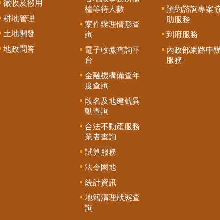
徵收及撥用
檯等待人數
預約諮詢專案
耕地管理
助服務
案件辦理情形查
土地開發
詢
到府服務
地政問答
電子收據查詢平
內政部網路申
台
服務
金融機構備查年
度查詢
段名及地建號異
動查詢
合法不動產服務
業者查詢
試算服務
法令園地
統計資訊
地籍清理狀態查
詢