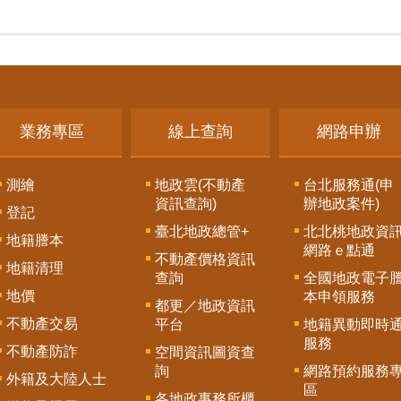
業務專區
線上查詢
網路申辦
測繪
地政雲(不動產
台北服務通(申
資訊查詢)
辦地政案件)
登記
臺北地政總管+
北北桃地政資
地籍謄本
網路ｅ點通
不動產價格資訊
地籍清理
查詢
全國地政電子
地價
本申領服務
都更／地政資訊
不動產交易
平台
地籍異動即時
服務
不動產防詐
空間資訊圖資查
詢
網路預約服務
外籍及大陸人士
區
各地政事務所櫃