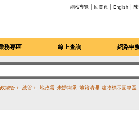
網站導覽
回首頁
陳
English
業務專區
線上查詢
網路申
政總管＋
總管＋
地政雲
未辦繼承
地籍清理
建物標示圖專區