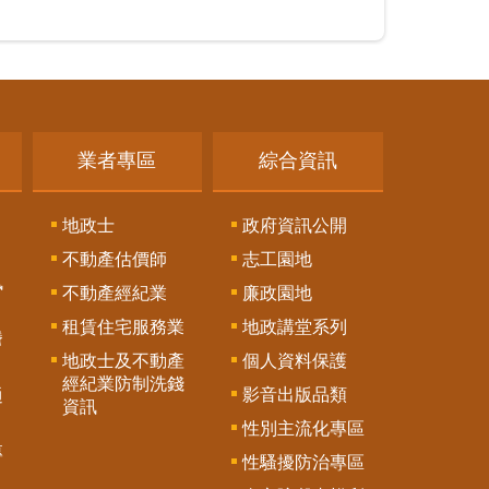
業者專區
綜合資訊
地政士
政府資訊公開
不動產估價師
志工園地
訊
不動產經紀業
廉政園地
租賃住宅服務業
地政講堂系列
謄
地政士及不動產
個人資料保護
經紀業防制洗錢
影音出版品類
通
資訊
性別主流化專區
專
性騷擾防治專區