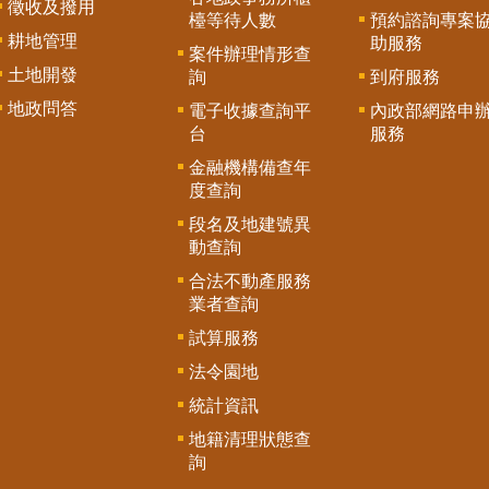
徵收及撥用
檯等待人數
預約諮詢專案
耕地管理
助服務
案件辦理情形查
土地開發
詢
到府服務
地政問答
電子收據查詢平
內政部網路申
台
服務
金融機構備查年
度查詢
段名及地建號異
動查詢
合法不動產服務
業者查詢
試算服務
法令園地
統計資訊
地籍清理狀態查
詢