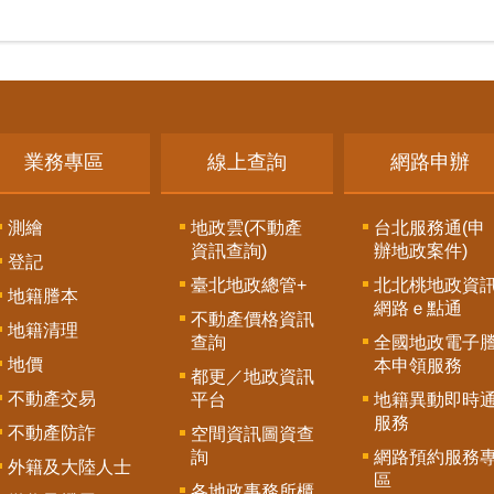
業務專區
線上查詢
網路申辦
測繪
地政雲(不動產
台北服務通(申
資訊查詢)
辦地政案件)
登記
臺北地政總管+
北北桃地政資
地籍謄本
網路ｅ點通
不動產價格資訊
地籍清理
查詢
全國地政電子
地價
本申領服務
都更／地政資訊
不動產交易
平台
地籍異動即時
服務
不動產防詐
空間資訊圖資查
詢
網路預約服務
外籍及大陸人士
區
各地政事務所櫃