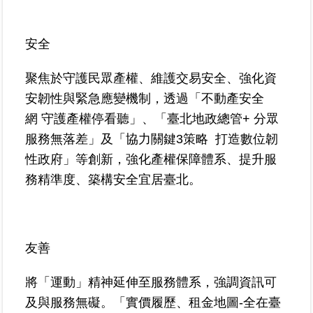
臺
安全
北
地
聚焦於守護民眾產權、維護交易安全、強化資
政
總
安韌性與緊急應變機制，透過「不動產安全
管
網 守護產權停看聽」、「臺北地政總管+ 分眾
＋
服務無落差」及「協力關鍵3策略 打造數位韌
性政府」等創新，強化產權保障體系、提升服
總
管
務精準度、築構安全宜居臺北。
＋
地
政
友善
雲
將「運動」精神延伸至服務體系，強調資訊可
未
及與服務無礙。「實價履歷、租金地圖-全在臺
辦