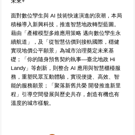
未來+
覽
面對數位孿生與 AI 技術快速演進的浪潮，本局
回
積極導入新興科技，推進智慧地政轉型藍圖。
首
頁
藉由「產權模型多維應用策略 邁向數位孿生永
續航道」，及「從智慧估價到接軌國際，穩健
English
實現地價公平願景」為城市治理奠定未來基
礎；「你的隨身預售契約執事—臺北地政 Hi
陳
Landy」等創新，則整合 AI 應用與智慧櫃檯服
情
系
務，重塑民眾互動體驗，實現便捷、高效、智
統
能的服務願景；「聚落新舊共榮 開發推進新里
程」引導空間發展與歷史共存，創造有機也有
不
溫度的城市樣貌。
當
使
用
地
政
資