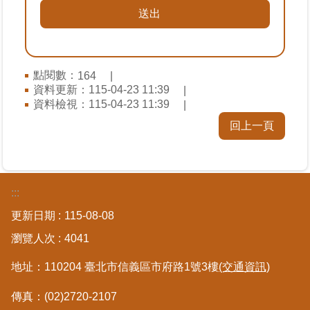
私
權
與
資
訊
點閱數：
164
安
資料更新：
115-04-23 11:39
全
資料檢視：
115-04-23 11:39
政
策
回上一頁
聯
絡
資
:::
訊
更新日期
115-08-08
瀏覽人次
4041
各
科
地址：110204 臺北市信義區市府路1號3樓
(交通資訊)
室
電
傳真：(02)2720-2107
話