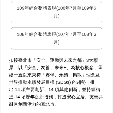
區
109年綜合整體表現(108年7月至109年6
月)
綜
合
資
108年綜合整體表現(107年7月至108年6
訊
月)
熱
門
關
扣接臺北市「安全、運動與未來之都」3大願
鍵
字
景，以「安全、友善、未來+」為核心概念，承
續一直以來秉持「夥伴、永續、擴散」理念及
都
更/
世界推動永續發展目標 (SDGs) 的趨勢，推
地
出 14 項主要創新、14 項其他創新，並持續精
政
進 14 項歷年創新措施，打造安心宜居、友善共
資
訊
融且創新活力的臺北市。
平
台