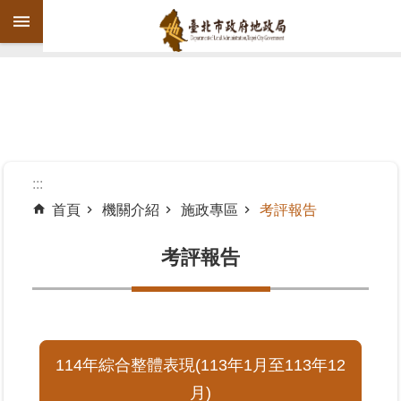
跳到主要內容區塊
進
階
搜
尋
:::
首頁
機關介紹
施政專區
考評報告
機
關
考評報告
介
紹
公
告
114年綜合整體表現(113年1月至113年12
資
月)
訊