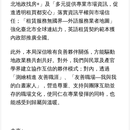
北地政找房+」及「多元提供專業市場資訊，促
繼
承
進透明租買都安心」落實資訊平權與市場信
任；「租賃服務無國界—外語服務業者地圖」
地
強化臺北市全球連結力，英語租賃契約範本獲
籍
內政部推廣全國。
清
理
此外，本局深信唯有良善夥伴關係，方能驅動
地政業務共創共好。對外，我們與民眾及產官
建
物
學界建立協作互信的夥伴模式；對內，透過
標
「測繪精進 友善職涯」、「友善職場—我與我
示
的白晝家人」，營造尊重、支持與團隊互助並
圖
專
存的職場文化，使同仁在專業發揮的同時，也
區
能感受到歸屬與溫暖。
網
站
導