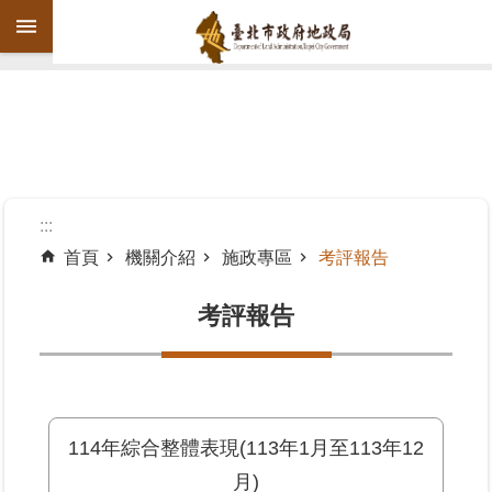
跳到主要內容區塊
進
階
搜
尋
:::
首頁
機關介紹
施政專區
考評報告
機
關
考評報告
介
紹
公
告
114年綜合整體表現(113年1月至113年12
資
月)
訊