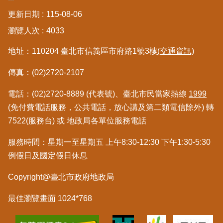
料
更新日期
115-08-06
檢
舉
瀏覽人次
4033
地址：110204 臺北市信義區市府路1號3樓
(交通資訊)
地
政
傳真：(02)2720-2107
問
答
電話：(02)2720-8889 (代表號)、臺北市民當家熱線
1999
(免付費電話服務，公共電話，放心講及第二類電信除外) 轉
雙
7522(服務台) 或 地政局各單位服務電話
語
詞
服務時間：星期一至星期五 上午8:30-12:30 下午1:30-5:30
彙
例假日及國定假日休息
臺
Copyright@臺北市政府地政局
北
通
最佳瀏覽畫面 1024*768
隱