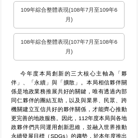
區
109年綜合整體表現(108年7月至109年6
月)
綜
合
資
108年綜合整體表現(107年7月至108年6
訊
月)
熱
門
關
今年度本局創新的三大核心主軸為「夥
鍵
字
伴」、「永續」與「擴散」。本局相信夥伴關
係是地政業務推展共好的關鍵，唯有透過內部
都
更/
同仁夥伴的團結互助，以及與業界、民眾、跨
地
機關建立互信共好的夥伴關係，才能齊心推動
政
更完善的地政服務。因此，112年度本局與各地
資
訊
政夥伴們共同運用創新思維，並融入世界推動
平
永續發展目標（SDGs）的趨勢，於本年度推出
台