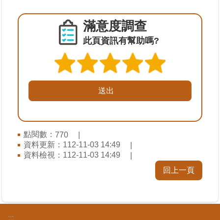
覽
滿意度調查
回
此頁資訊有幫助嗎?
首
頁
English
陳
情
系
統
點閱數：
770
資料更新：
112-11-03 14:49
資料檢視：
112-11-03 14:49
不
當
回上一頁
使
用
地
政
:::
資