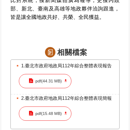
比對系統，獲新聞媒體廣為報導，更獲內政
繼
部、新北、臺南及高雄等地政夥伴洽詢跟進，
承
皆是讓全國地政共好、共榮、全民獲益。
地
籍
清
理
相關檔案
建
1.臺北市政府地政局112年綜合整體表現報告
物
標
示
pdf(44.31 MB)
圖
專
區
2.臺北市政府地政局112年綜合整體表現簡報
pdf(15.48 MB)
網
站
導