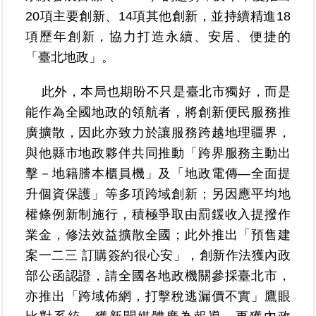
20項主要創新、14項其他創新，並持續精進18
項歷年創新，協力打造永續、安居、便捷的
臺
北
「臺北地政」。
地
政
此外，本局也期盼不只是臺北市獨好，而是
總
能作為全國地政的領航者，將創新便民服務推
管
＋
廣擴散，因此亦致力於讓服務跨越地理疆界，
與他縣市地政夥伴共同推動「跨界服務主動出
總
擊－地籍謄本櫃員機」及「地政電傳—全面提
管
升個資保護」等多項跨域創新；另因應平均地
＋
權條例新制施行，積極爭取由罰鍰收入提撥作
地
業金，修法效益擴散全國；此外推出「預售建
政
案一二三 訂購簽約很心安」，創新作法獲內政
雲
部公函認證，請全國各地政機關參採臺北市，
亦推出「跨域佈網，打擊稅逃漏價不實」鷹眼
未
辦