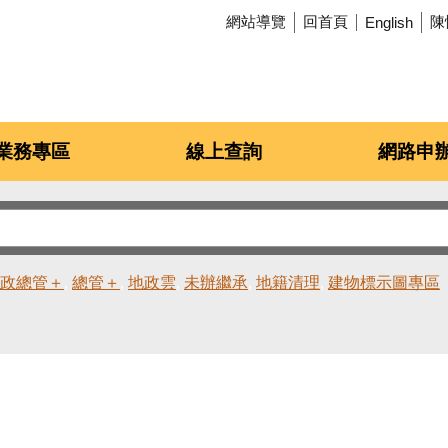
網站導覽
回首頁
陳
English
業務專區
線上查詢
網路申
政總管＋
總管＋
地政雲
未辦繼承
地籍清理
建物標示圖專區