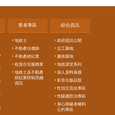
業者專區
綜合資訊
地政士
政府資訊公開
不動產估價師
志工園地
訊
不動產經紀業
廉政園地
租賃住宅服務業
地政講堂系列
謄
地政士及不動產
個人資料保護
經紀業防制洗錢
影音出版品類
通
資訊
性別主流化專區
專
性騷擾防治專區
身心障礙者權利
協
公約專區