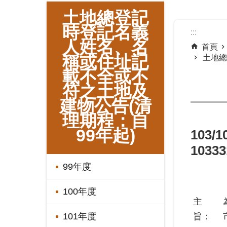
:::
土地總登記
時登記名義
:::
人姓名、名
首頁
稱或住址記
土地總
載不全或不
符之土地及
建物公告(清
理期程：自
99年起)
103/
1033
99年度
100年度
主
旨：
101年度