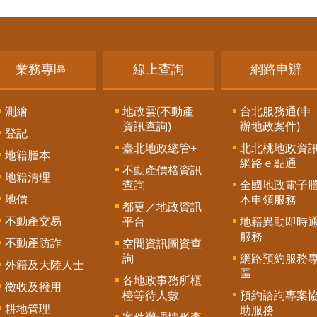
業務專區
線上查詢
網路申辦
測繪
地政雲(不動產
台北服務通(申
資訊查詢)
辦地政案件)
登記
臺北地政總管+
北北桃地政資
地籍謄本
網路ｅ點通
不動產價格資訊
地籍清理
查詢
全國地政電子
地價
本申領服務
都更／地政資訊
不動產交易
平台
地籍異動即時
服務
不動產防詐
空間資訊圖資查
詢
網路預約服務
外籍及大陸人士
區
各地政事務所櫃
徵收及撥用
檯等待人數
預約諮詢專案
耕地管理
助服務