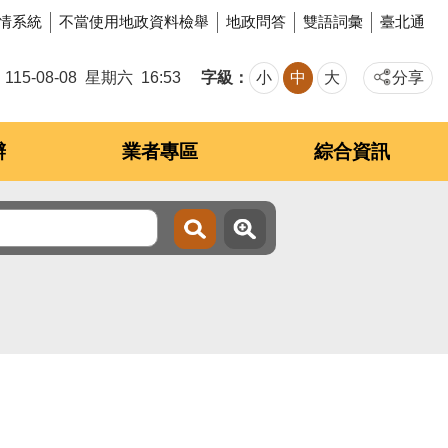
情系統
不當使用地政資料檢舉
地政問答
雙語詞彙
臺北通
字級
115-08-08
星期六
16:53
小
中
大
分享
辦
業者專區
綜合資訊