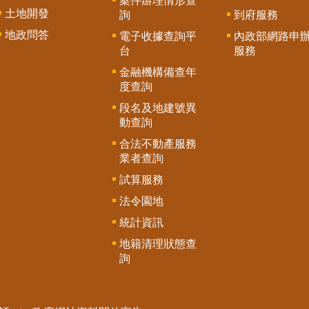
案件辦理情形查
土地開發
詢
到府服務
地政問答
電子收據查詢平
內政部網路申
台
服務
金融機構備查年
度查詢
段名及地建號異
動查詢
合法不動產服務
業者查詢
試算服務
法令園地
統計資訊
地籍清理狀態查
詢